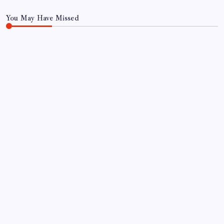
You May Have Missed
Microsoft Edge’den Reklam Engelleyicilerine
Engel: İşte Detaylar
By
Ahmet Kaya