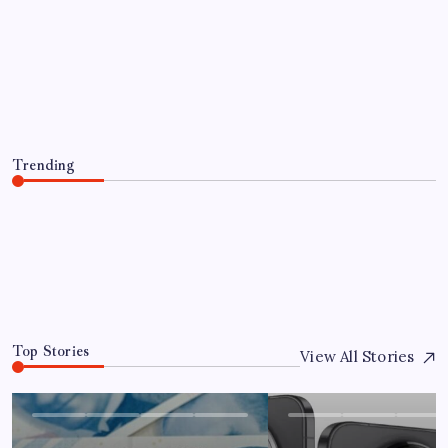
Microsoft Edge’den Reklam
Engelleyicilerine Engel: İşte Detaylar
By
Ahmet Kaya
8 Ağustos 2026
Trending
Microsoft Edge’den Reklam Engelleyicilerine Engel:
İşte Detaylar
8 Ağustos 2026
0
Top Stories
View All Stories