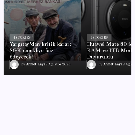
4
STORIES
4
STORIES
Yargıtay’dan kritik karar:
Huawei Mate 80 iç
SGK emekliye faiz
RAM ve 1TB Mode
ödeyecek!
Duyuruldu
By
Ahmet Kaya
8 Ağustos 2026
By
Ahmet Kaya
8 Ağus