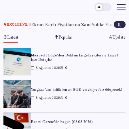
Skip
to
content
s 2026
Ekran Kartı Fiyatlarına Zam Yolda: Yüzde 40’a Varan Fiy
EXCLUSIVE
Latest
Popular
Update
Microsoft Edge’den Reklam Engelleyicilerine Engel:
İşte Detaylar
8 Ağustos 2026
0
Yargıtay’dan kritik karar: SGK emekliye faiz ödeyecek!
8 Ağustos 2026
0
Resmi Gazete’de bugün (08.08.2026)