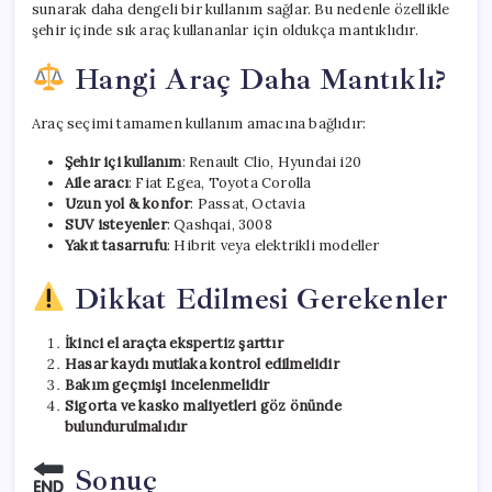
sunarak daha dengeli bir kullanım sağlar. Bu nedenle özellikle
şehir içinde sık araç kullananlar için oldukça mantıklıdır.
Hangi Araç Daha Mantıklı?
Araç seçimi tamamen kullanım amacına bağlıdır:
Şehir içi kullanım
: Renault Clio, Hyundai i20
Aile aracı
: Fiat Egea, Toyota Corolla
Uzun yol & konfor
: Passat, Octavia
SUV isteyenler
: Qashqai, 3008
Yakıt tasarrufu
: Hibrit veya elektrikli modeller
Dikkat Edilmesi Gerekenler
İkinci el araçta ekspertiz şarttır
Hasar kaydı mutlaka kontrol edilmelidir
Bakım geçmişi incelenmelidir
Sigorta ve kasko maliyetleri göz önünde
bulundurulmalıdır
Sonuç