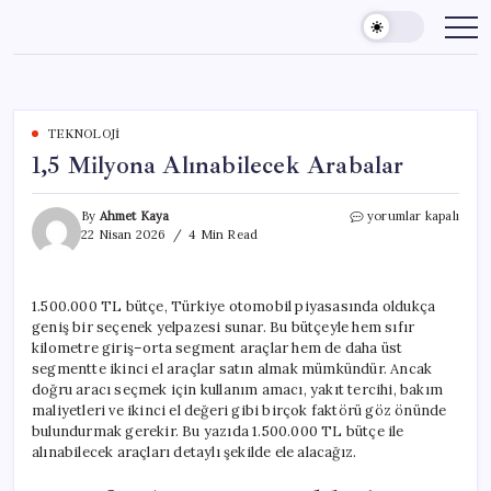
Skip
to
content
TEKNOLOJI
1,5 Milyona Alınabilecek Arabalar
1,5
By
Ahmet Kaya
yorumlar kapalı
Milyona
22 Nisan 2026
4 Min Read
Alınabilecek
Arabalar
için
1.500.000 TL bütçe, Türkiye otomobil piyasasında oldukça
geniş bir seçenek yelpazesi sunar. Bu bütçeyle hem sıfır
kilometre giriş–orta segment araçlar hem de daha üst
segmentte ikinci el araçlar satın almak mümkündür. Ancak
doğru aracı seçmek için kullanım amacı, yakıt tercihi, bakım
maliyetleri ve ikinci el değeri gibi birçok faktörü göz önünde
bulundurmak gerekir. Bu yazıda 1.500.000 TL bütçe ile
alınabilecek araçları detaylı şekilde ele alacağız.