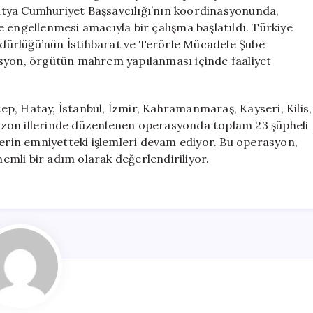
Kişi
alatya Cumhuriyet Başsavcılığı’nın koordinasyonunda,
Gözaltında
 engellenmesi amacıyla bir çalışma başlatıldı. Türkiye
için
Müdürlüğü’nün İstihbarat ve Terörle Mücadele Şube
asyon, örgütün mahrem yapılanması içinde faaliyet
p, Hatay, İstanbul, İzmir, Kahramanmaraş, Kayseri, Kilis,
bzon illerinde düzenlenen operasyonda toplam 23 şüpheli
lerin emniyetteki işlemleri devam ediyor. Bu operasyon,
mli bir adım olarak değerlendiriliyor.