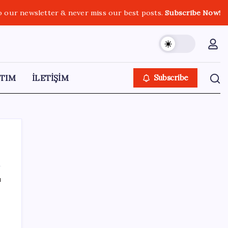
o our newsletter & never miss our best posts.
Subscribe Now!
TIM
İLETİŞİM
Subscribe
ı
SON YAZILAR
Türkiye, Suudi Arabistan ve Pakistan üçlü
savunma anlaşması imzaladı