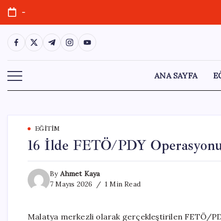
Skip
-
to
content
https://www.facebook.com/
https://twitter.com/
https://t.me/
https://www.instagram.com/
https://youtube.com/
ANA SAYFA
E
EĞITIM
16 İlde FETÖ/PDY Operasyonu:
By
Ahmet Kaya
7 Mayıs 2026
1 Min Read
Malatya merkezli olarak gerçekleştirilen FETÖ/PDY