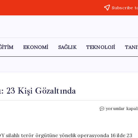
Subscribe t
ĞİTİM
EKONOMİ
SAĞLIK
TEKNOLOJİ
TANI
 23 Kişi Gözaltında
16
yorumlar kapal
İlde
FETÖ/PDY
Operasyonu:
23
 silahlı terör örgütüne yönelik operasyonda 16 ilde 23