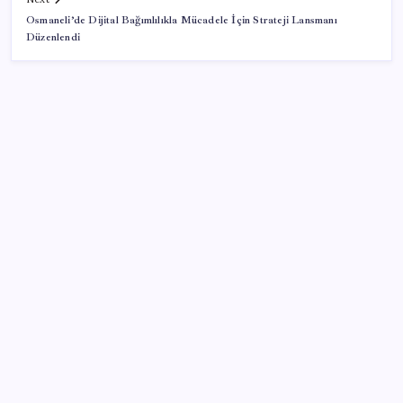
Osmaneli’de Dijital Bağımlılıkla Mücadele İçin Strateji Lansmanı
Düzenlendi
SON YAZILAR
CHP Mut ve Silifke İlçe Başkanlıklarında toplu istifa:
YENİ Parti’ye katılma kararı aldılar
Eskişehir’de 2 belediye başkanı YENİ Parti’ye geçti
Huawei Mate 80 için 16GB RAM ve 1TB Model
Duyuruldu
Meta’ya çocuk güvenliği davasında 567 milyon dolar