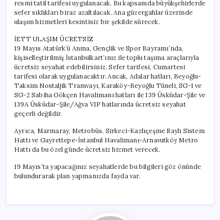
resmi tatil tarifesi uygulanacak. Bu kapsamda büyükşehirlerde
sefer sıklıkları biraz azaltılacak. Ana güzergahlar üzerinde
ulaşım hizmetleri kesintisiz bir şekilde sürecek.
İETT ULAŞIM ÜCRETSİZ
19 Mayıs Atatürk’ü Anma, Gençlik ve Spor Bayramı’nda,
kişiselleştirilmiş İstanbulkart’ınız ile toplu taşıma araçlarıyla
ücretsiz seyahat edebilirsiniz. Sefer tarifesi, Cumartesi
tarifesi olarak uygulanacaktır. Ancak, Adalar hatları, Beyoğlu-
Taksim Nostaljik Tramvayı, Karaköy-Beyoğlu Tüneli, SG-1 ve
SG-2 Sabiha Gökçen Havalimanı hatları ile 139 Üsküdar-Şile ve
139A Üsküdar-Şile/Ağva VIP hatlarında ücretsiz seyahat
geçerli değildir.
Ayrıca, Marmaray, Metrobüs, Sirkeci-Kazlıçeşme Raylı Sistem
Hattı ve Gayrettepe-İstanbul Havalimanı-Arnavutköy Metro
Hattı da bu özel günde ücretsiz hizmet verecek.
19 Mayıs’ta yapacağınız seyahatlerde bu bilgileri göz önünde
bulundurarak plan yapmanızda fayda var.