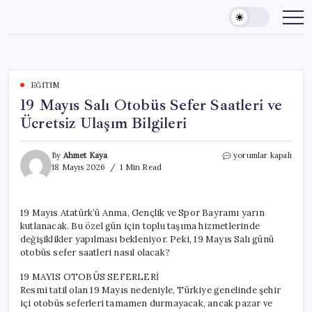
Skip
to
content
EĞITIM
19 Mayıs Salı Otobüs Sefer Saatleri ve
Ücretsiz Ulaşım Bilgileri
19
By
Ahmet Kaya
yorumlar kapalı
Mayıs
18 Mayıs 2026
1 Min Read
Salı
Otobüs
Sefer
19 Mayıs Atatürk’ü Anma, Gençlik ve Spor Bayramı yarın
Saatleri
kutlanacak. Bu özel gün için toplu taşıma hizmetlerinde
ve
Ücretsiz
değişiklikler yapılması bekleniyor. Peki, 19 Mayıs Salı günü
Ulaşım
otobüs sefer saatleri nasıl olacak?
Bilgileri
için
19 MAYIS OTOBÜS SEFERLERİ
Resmi tatil olan 19 Mayıs nedeniyle, Türkiye genelinde şehir
içi otobüs seferleri tamamen durmayacak, ancak pazar ve