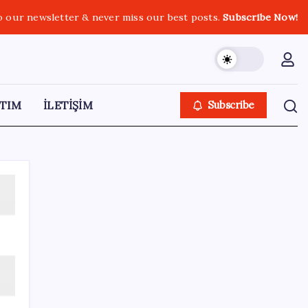
o our newsletter & never miss our best posts.
Subscribe Now!
TIM
İLETİŞİM
Subscribe
SON YAZILAR
ABD’de tüketici kredileri beklentileri aştı