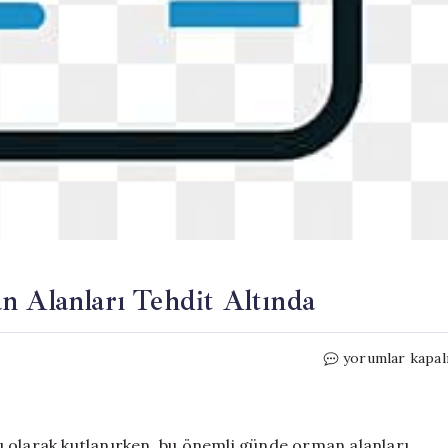
n Alanları Tehdit Altında
19
yorumlar kapal
Mayıs’ta
Satışa
Devam:
Orman
ı olarak kutlanırken, bu önemli günde orman alanları