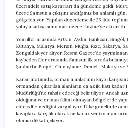
üzerindeki satış kararları da gündeme geldi. Mus
üzere Samsun’a çıkışını andığımız bu anlamlı gün,
gölgeleniyor. Yapılan düzenleme ile 23 ilde topla
yoluyla satışa sunulmak üzere Hazine’ye aktarıldı.
Yeni iller arasında Artvin, Aydın, Balıkesir, Bingöl
Kütahya, Malatya, Mersin, Muğla, Rize, Sakarya, S
Zonguldak yer alıyor. Resmi Gazete’de yayımlanan
kaybeden iller arasında Samsun ilk sırada bulunu
Şanlıurfa, Bingöl, Gümüşhane, Denizli, Malatya ve 
Karar metninde, orman alanlarının kaybı karşısında 
ormandan çıkarılan alanların en az iki katı kada
Müdürlüğü’ne tahsis edeceği belirtiliyor. Ancak u
olduğunu ve orman iklimi olmayan bölgelerde yapı
elde edilemediğini vurguluyor. Ülke genelinde orma
kayıplara karşılık olarak ne kadar yeni orman kur
olması dikkat çekiyor.