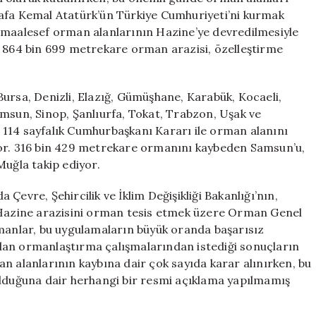
Alanları
tafa Kemal Atatürk’ün Türkiye Cumhuriyeti’ni kurmak
Tehdit
 maalesef orman alanlarının Hazine’ye devredilmesiyle
Altında
m 864 bin 699 metrekare orman arazisi, özelleştirme
için
, Bursa, Denizli, Elazığ, Gümüşhane, Karabük, Kocaeli,
amsun, Sinop, Şanlıurfa, Tokat, Trabzon, Uşak ve
 114 sayfalık Cumhurbaşkanı Kararı ile orman alanını
yor. 316 bin 429 metrekare ormanını kaybeden Samsun’u,
Muğla takip ediyor.
Çevre, Şehircilik ve İklim Değişikliği Bakanlığı’nın,
r Hazine arazisini orman tesis etmek üzere Orman Genel
zmanlar, bu uygulamaların büyük oranda başarısız
lan ormanlaştırma çalışmalarından istediği sonuçların
n alanlarının kaybına dair çok sayıda karar alınırken, bu
ulduğuna dair herhangi bir resmi açıklama yapılmamış