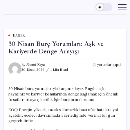
Skip
to
content
HABER
30 Nisan Burç Yorumları: Aşk ve
Kariyerde Denge Arayışı
30
By
Ahmet Kaya
yorumlar kapalı
Nisan
30 Nisan 2026
1 Min Read
Burç
Yorumları:
Aşk
30 Nisan burç yorumlarıyla karşınızdayız. Bugün, aşk
ve
hayatınız ve kariyer konularında denge sağlamak için önemli
Kariyerde
Denge
fırsatlar ortaya çıkabilir. İşte burçların durumu:
Arayışı
için
KOÇ: Enerjin yüksek, ancak sabırsızlık bazı ufak hatalara yol
açabilir. Aceleci davranmadan ilerlediğinde, verimli bir gün
geçirebilirsin.