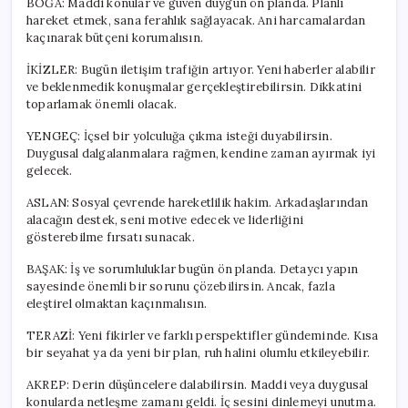
BOĞA: Maddi konular ve güven duygun ön planda. Planlı
hareket etmek, sana ferahlık sağlayacak. Ani harcamalardan
kaçınarak bütçeni korumalısın.
İKİZLER: Bugün iletişim trafiğin artıyor. Yeni haberler alabilir
ve beklenmedik konuşmalar gerçekleştirebilirsin. Dikkatini
toparlamak önemli olacak.
YENGEÇ: İçsel bir yolculuğa çıkma isteği duyabilirsin.
Duygusal dalgalanmalara rağmen, kendine zaman ayırmak iyi
gelecek.
ASLAN: Sosyal çevrende hareketlilik hakim. Arkadaşlarından
alacağın destek, seni motive edecek ve liderliğini
gösterebilme fırsatı sunacak.
BAŞAK: İş ve sorumluluklar bugün ön planda. Detaycı yapın
sayesinde önemli bir sorunu çözebilirsin. Ancak, fazla
eleştirel olmaktan kaçınmalısın.
TERAZİ: Yeni fikirler ve farklı perspektifler gündeminde. Kısa
bir seyahat ya da yeni bir plan, ruh halini olumlu etkileyebilir.
AKREP: Derin düşüncelere dalabilirsin. Maddi veya duygusal
konularda netleşme zamanı geldi. İç sesini dinlemeyi unutma.