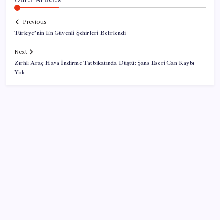
Previous
Türkiye’nin En Güvenli Şehirleri Belirlendi
Next
Zırhlı Araç Hava İndirme Tatbikatında Düştü: Şans Eseri Can Kaybı
Yok
SON YAZILAR
Microsoft Edge’den Reklam Engelleyicilerine Engel:
İşte Detaylar