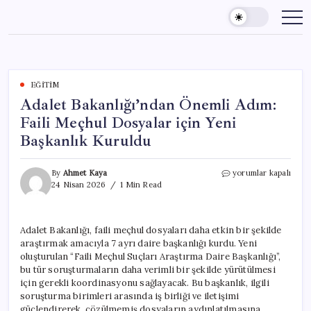
Skip
to
content
EĞITIM
Adalet Bakanlığı’ndan Önemli Adım:
Faili Meçhul Dosyalar için Yeni
Başkanlık Kuruldu
Adalet
By
Ahmet Kaya
yorumlar kapalı
Bakanlığı’ndan
24 Nisan 2026
1 Min Read
Önemli
Adım:
Faili
Adalet Bakanlığı, faili meçhul dosyaları daha etkin bir şekilde
Meçhul
araştırmak amacıyla 7 ayrı daire başkanlığı kurdu. Yeni
Dosyalar
için
oluşturulan “Faili Meçhul Suçları Araştırma Daire Başkanlığı”,
Yeni
bu tür soruşturmaların daha verimli bir şekilde yürütülmesi
Başkanlık
için gerekli koordinasyonu sağlayacak. Bu başkanlık, ilgili
Kuruldu
soruşturma birimleri arasında iş birliği ve iletişimi
için
güçlendirerek, çözülmemiş dosyaların aydınlatılmasına