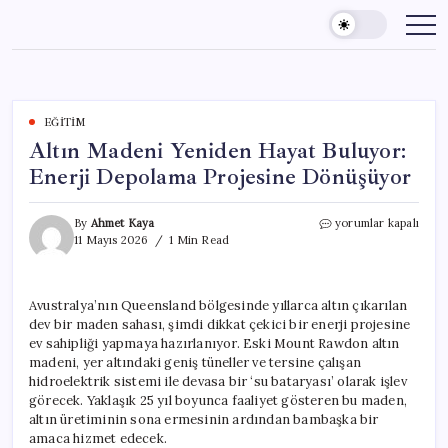
Skip
to
content
EĞITIM
Altın Madeni Yeniden Hayat Buluyor:
Enerji Depolama Projesine Dönüşüyor
Altın
By
Ahmet Kaya
yorumlar kapalı
Madeni
11 Mayıs 2026
1 Min Read
Yeniden
Hayat
Buluyor:
Avustralya’nın Queensland bölgesinde yıllarca altın çıkarılan
Enerji
dev bir maden sahası, şimdi dikkat çekici bir enerji projesine
Depolama
Projesine
ev sahipliği yapmaya hazırlanıyor. Eski Mount Rawdon altın
Dönüşüyor
madeni, yer altındaki geniş tüneller ve tersine çalışan
için
hidroelektrik sistemi ile devasa bir ‘su bataryası’ olarak işlev
görecek. Yaklaşık 25 yıl boyunca faaliyet gösteren bu maden,
altın üretiminin sona ermesinin ardından bambaşka bir
amaca hizmet edecek.