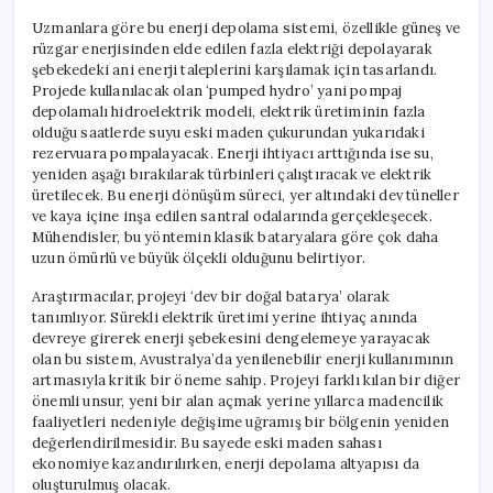
Uzmanlara göre bu enerji depolama sistemi, özellikle güneş ve
rüzgar enerjisinden elde edilen fazla elektriği depolayarak
şebekedeki ani enerji taleplerini karşılamak için tasarlandı.
Projede kullanılacak olan ‘pumped hydro’ yani pompaj
depolamalı hidroelektrik modeli, elektrik üretiminin fazla
olduğu saatlerde suyu eski maden çukurundan yukarıdaki
rezervuara pompalayacak. Enerji ihtiyacı arttığında ise su,
yeniden aşağı bırakılarak türbinleri çalıştıracak ve elektrik
üretilecek. Bu enerji dönüşüm süreci, yer altındaki dev tüneller
ve kaya içine inşa edilen santral odalarında gerçekleşecek.
Mühendisler, bu yöntemin klasik bataryalara göre çok daha
uzun ömürlü ve büyük ölçekli olduğunu belirtiyor.
Araştırmacılar, projeyi ‘dev bir doğal batarya’ olarak
tanımlıyor. Sürekli elektrik üretimi yerine ihtiyaç anında
devreye girerek enerji şebekesini dengelemeye yarayacak
olan bu sistem, Avustralya’da yenilenebilir enerji kullanımının
artmasıyla kritik bir öneme sahip. Projeyi farklı kılan bir diğer
önemli unsur, yeni bir alan açmak yerine yıllarca madencilik
faaliyetleri nedeniyle değişime uğramış bir bölgenin yeniden
değerlendirilmesidir. Bu sayede eski maden sahası
ekonomiye kazandırılırken, enerji depolama altyapısı da
oluşturulmuş olacak.