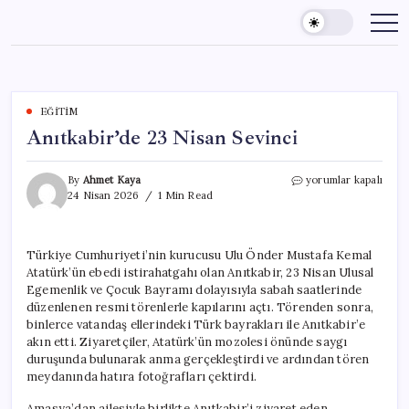
Skip
to
content
EĞITIM
Anıtkabir’de 23 Nisan Sevinci
Anıtkabir’de
By
Ahmet Kaya
yorumlar kapalı
23
24 Nisan 2026
1 Min Read
Nisan
Sevinci
için
Türkiye Cumhuriyeti’nin kurucusu Ulu Önder Mustafa Kemal
Atatürk’ün ebedi istirahatgahı olan Anıtkabir, 23 Nisan Ulusal
Egemenlik ve Çocuk Bayramı dolayısıyla sabah saatlerinde
düzenlenen resmi törenlerle kapılarını açtı. Törenden sonra,
binlerce vatandaş ellerindeki Türk bayrakları ile Anıtkabir’e
akın etti. Ziyaretçiler, Atatürk’ün mozolesi önünde saygı
duruşunda bulunarak anma gerçekleştirdi ve ardından tören
meydanında hatıra fotoğrafları çektirdi.
Amasya’dan ailesiyle birlikte Anıtkabir’i ziyaret eden