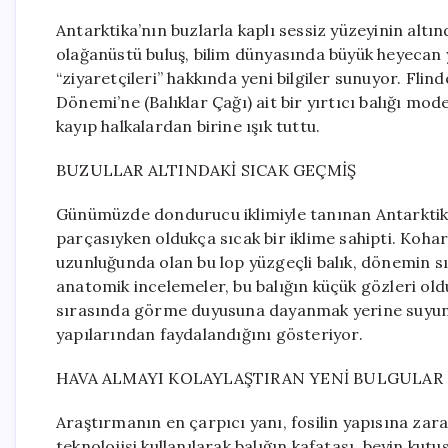
Antarktika’nın buzlarla kaplı sessiz yüzeyinin altınd
olağanüstü buluş, bilim dünyasında büyük heyecan 
“ziyaretçileri” hakkında yeni bilgiler sunuyor. Fli
Dönemi’ne (Balıklar Çağı) ait bir yırtıcı balığı mo
kayıp halkalardan birine ışık tuttu.
BUZULLAR ALTINDAKİ SICAK GEÇMİŞ
Günümüzde dondurucu iklimiyle tanınan Antarktik
parçasıyken oldukça sıcak bir iklime sahipti. Kohara
uzunluğunda olan bu lop yüzgeçli balık, dönemin sığ
anatomik incelemeler, bu balığın küçük gözleri ol
sırasında görme duyusuna dayanmak yerine suyun iç
yapılarından faydalandığını gösteriyor.
HAVA ALMAYI KOLAYLAŞTIRAN YENİ BULGULAR
Araştırmanın en çarpıcı yanı, fosilin yapısına za
teknolojisi kullanılarak balığın kafatası, beyin kutu