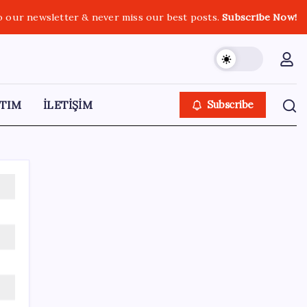
o our newsletter & never miss our best posts.
Subscribe Now!
TIM
İLETİŞİM
Subscribe
SON YAZILAR
‘Çerçeve yasa’yı imzalamamış, paylaşımı
dikkat çekmişti: MHP’den ‘İzzet Ulvi Yönter’