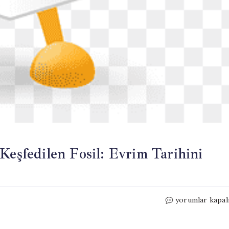
Keşfedilen Fosil: Evrim Tarihini
Antarktika’da
yorumlar kapal
Buzların
Altında