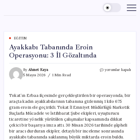
Skip
to
content
EĞITIM
Ayakkabı Tabanında Eroin
Operasyonu: 3 İl Gözaltında
Ayakkabı
By
Ahmet Kaya
yorumlar kapalı
Tabanında
5 Mayıs 2026
1 Min Read
Eroin
Operasyonu:
3
Tokat’ın Erbaa ilçesinde gerçekleştirilen bir operasyonda, bir
İl
araçta kadın ayakkabılarının tabanına gizlenmiş 1 kilo 675
Gözaltında
için
gram eroin ele geçirildi. Tokat İl Emniyet Müdürlüğü Narkotik
Suçlarla Mücadele ve İstihbarat Şube ekipleri, uyuşturucu
ticaretine yönelik yürütülen çalışmalar kapsamında dikkat
çekici bir başarıya imza attı. 30 Nisan 2026 tarihinde şüpheli
bir aracı durduran ekipler, detaylı bir inceleme sonrasında
ayakkabı tabanında saklanmış büyük miktarda eroin buldu.