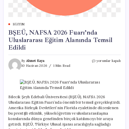
EĞITIM
BŞEÜ, NAFSA 2026 Fuarı’nda
Uluslararası Eğitim Alanında Temsil
Edildi
BŞEÜ,
By
Ahmet Kaya
yorumlar kapalı
NAFSA
10 Haziran 2026
1 Min Read
2026
Fuarı’nda
Uluslararası
Eğitim
Alanında
Temsil
Bilecik Şeyh Edebali Üniversitesi (BŞEÜ), NAFSA 2026
Edildi
Uluslararası Eğitim Fuarı’nda önemli bir temsil gerçekleştirdi.
için
Amerika Birleşik Devletleri’nin Florida eyaletinde düzenlenen
bu prestijli etkinlik, yükseköğretim ve uluslararasılaşma
konularında dünya genelinden birçok katılımcıyı bir araya
getirdi. BŞEÜ, Türkiye Ulusal Ajansı aracılığıyla sağladığı