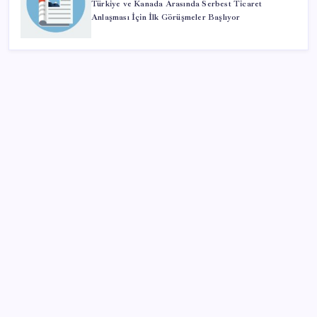
Türkiye ve Kanada Arasında Serbest Ticaret
Anlaşması İçin İlk Görüşmeler Başlıyor
SON YAZILAR
Microsoft Edge’den Reklam Engelleyicilerine Engel:
İşte Detaylar
Yargıtay’dan kritik karar: SGK emekliye faiz
ödeyecek!
Resmi Gazete’de bugün (08.08.2026)
Ekran Kartı Fiyatlarına Zam Yolda: Yüzde 40’a Varan