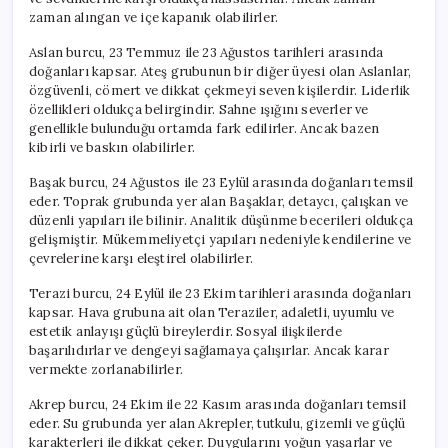
zaman alıngan ve içe kapanık olabilirler.
Aslan burcu, 23 Temmuz ile 23 Ağustos tarihleri arasında
doğanları kapsar. Ateş grubunun bir diğer üyesi olan Aslanlar,
özgüvenli, cömert ve dikkat çekmeyi seven kişilerdir. Liderlik
özellikleri oldukça belirgindir. Sahne ışığını severler ve
genellikle bulunduğu ortamda fark edilirler. Ancak bazen
kibirli ve baskın olabilirler.
Başak burcu, 24 Ağustos ile 23 Eylül arasında doğanları temsil
eder. Toprak grubunda yer alan Başaklar, detaycı, çalışkan ve
düzenli yapıları ile bilinir. Analitik düşünme becerileri oldukça
gelişmiştir. Mükemmeliyetçi yapıları nedeniyle kendilerine ve
çevrelerine karşı eleştirel olabilirler.
Terazi burcu, 24 Eylül ile 23 Ekim tarihleri arasında doğanları
kapsar. Hava grubuna ait olan Teraziler, adaletli, uyumlu ve
estetik anlayışı güçlü bireylerdir. Sosyal ilişkilerde
başarılıdırlar ve dengeyi sağlamaya çalışırlar. Ancak karar
vermekte zorlanabilirler.
Akrep burcu, 24 Ekim ile 22 Kasım arasında doğanları temsil
eder. Su grubunda yer alan Akrepler, tutkulu, gizemli ve güçlü
karakterleri ile dikkat çeker. Duygularını yoğun yaşarlar ve