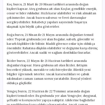
Koç burcu, 21 Mart ile 20 Nisan tarihleri arasında doğan
kişileri kapsar. Ateş grubuna ait olan Koçlar, genellikle enerjik,
cesur ve lider ruhludur. Hızlı karar alabilirler ve risk almaktan
çekinmezler. Ancak bazen sabırsız ve fevri davranışlar
sergileyebilirler. Rekabetçi yapıları sayesinde başarıya
ulaşmak için büyük çaba gösterirler.
Boğa burcu, 21 Nisan ile 21 Mayıs arasında doğanları temsil
eder. Toprak grubunda yer alan Boğalar, sabırlı, güvenilir ve
kararlı kişilikleri ile bilinir. Maddi güvence onlar için oldukça
önemlidir. Rahatına düşkün olabilirler ve değişime karşı direnç
gösterebilirler. Ancak sadık ve sağlam dostluklar kurarlar.
İkizler burcu, 22 Mayıs ile 21 Haziran tarihleri arasında
doğanları kapsar. Hava grubuna ait olan İkizler, iletişim
becerileri yüksek, meraklı ve zeki bireylerdir. Sürekli yeni
bilgiler öğrenmek isterler. Ancak kararsızlıkları ve çabuk
sıkılmaları zaman zaman sorun yaratabilir. Sosyal yönleri
oldukça güçlüdür.
Yengeç burcu, 22 Haziran ile 22 Temmuz arasında doğan
kişileri temsil eder. Su grubunda yer alan Yengeçler, duygusal,
şefkatli ve koruyucu bir yapıya sahiptir. Ailelerine bağlıdırlar
ve sevdiklerine karşı oldukça hassastırlar. Ancak zaman