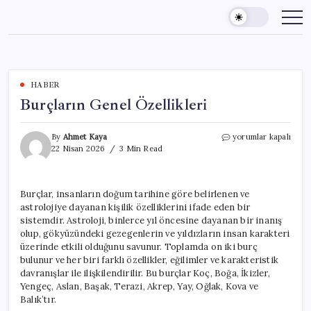
Skip
to
content
HABER
Burçların Genel Özellikleri
Burçların
By
Ahmet Kaya
yorumlar kapalı
Genel
22 Nisan 2026
3 Min Read
Özellikleri
için
Burçlar, insanların doğum tarihine göre belirlenen ve
astrolojiye dayanan kişilik özelliklerini ifade eden bir
sistemdir. Astroloji, binlerce yıl öncesine dayanan bir inanış
olup, gökyüzündeki gezegenlerin ve yıldızların insan karakteri
üzerinde etkili olduğunu savunur. Toplamda on iki burç
bulunur ve her biri farklı özellikler, eğilimler ve karakteristik
davranışlar ile ilişkilendirilir. Bu burçlar Koç, Boğa, İkizler,
Yengeç, Aslan, Başak, Terazi, Akrep, Yay, Oğlak, Kova ve
Balık’tır.