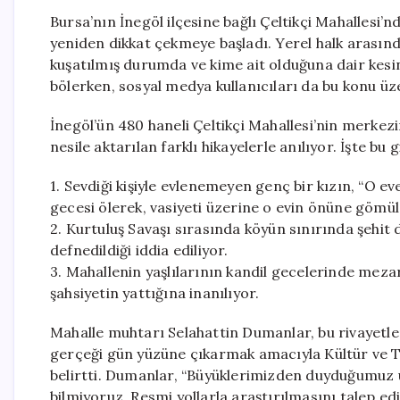
Bursa’nın İnegöl ilçesine bağlı Çeltikçi Mahallesi’
yeniden dikkat çekmeye başladı. Yerel halk arasında
kuşatılmış durumda ve kime ait olduğuna dair kesin b
bölerken, sosyal medya kullanıcıları da bu konu üz
İnegöl’ün 480 haneli Çeltikçi Mahallesi’nin merkezi
nesile aktarılan farklı hikayelerle anılıyor. İşte bu
1. Sevdiği kişiyle evlenemeyen genç bir kızın, “O 
gecesi ölerek, vasiyeti üzerine o evin önüne gömü
2. Kurtuluş Savaşı sırasında köyün sınırında şehit 
defnedildiği iddia ediliyor.
3. Mahallenin yaşlılarının kandil gecelerinde mez
şahsiyetin yattığına inanılıyor.
Mahalle muhtarı Selahattin Dumanlar, bu rivayetleri
gerçeği gün yüzüne çıkarmak amacıyla Kültür ve Tu
belirtti. Dumanlar, “Büyüklerimizden duyduğumuz ü
bilmiyoruz. Resmi yollarla araştırılmasını talep e