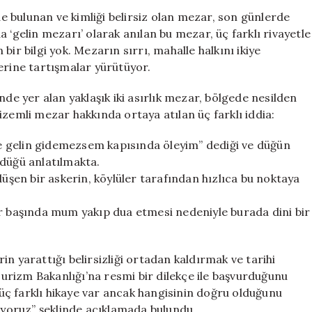
Farklı
nde bulunan ve kimliği belirsiz olan mezar, son günlerde
Hikaye:
 ‘gelin mezarı’ olarak anılan bu mezar, üç farklı rivayetle
Bakanlık
ir bilgi yok. Mezarın sırrı, mahalle halkını ikiye
İnceleme
erine tartışmalar yürütüyor.
Başlattı
için
nde yer alan yaklaşık iki asırlık mezar, bölgede nesilden
 gizemli mezar hakkında ortaya atılan üç farklı iddia:
eve gelin gidemezsem kapısında öleyim” dediği ve düğün
ldüğü anlatılmakta.
düşen bir askerin, köylüler tarafından hızlıca bu noktaya
ar başında mum yakıp dua etmesi nedeniyle burada dini bir
n yarattığı belirsizliği ortadan kaldırmak ve tarihi
rizm Bakanlığı’na resmi bir dilekçe ile başvurduğunu
ç farklı hikaye var ancak hangisinin doğru olduğunu
diyoruz” şeklinde açıklamada bulundu.