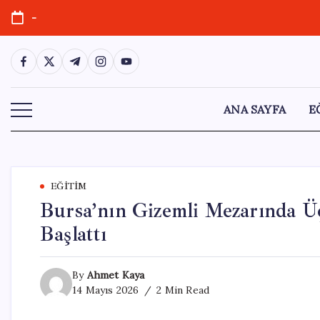
Skip
-
to
content
https://www.facebook.com/
https://twitter.com/
https://t.me/
https://www.instagram.com/
https://youtube.com/
ANA SAYFA
E
EĞITIM
Bursa’nın Gizemli Mezarında Ü
Başlattı
By
Ahmet Kaya
14 Mayıs 2026
2 Min Read