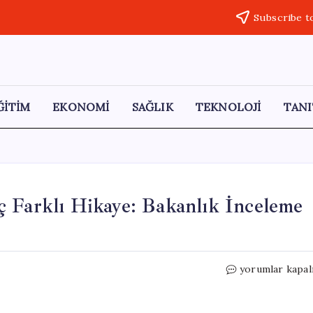
Subscribe t
ĞİTİM
EKONOMİ
SAĞLIK
TEKNOLOJİ
TANI
ç Farklı Hikaye: Bakanlık İnceleme
Bursa’nın
yorumlar kapal
Gizemli
Mezarında
Üç