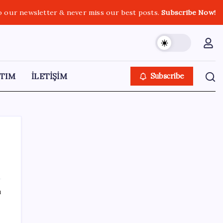
o our newsletter & never miss our best posts.
Subscribe Now!
TIM
İLETİŞİM
Subscribe
SON YAZILAR
ı
‘Çerçeve yasa’yı imzalamamış, paylaşımı
dikkat çekmişti: MHP’den ‘İzzet Ulvi Yönter’