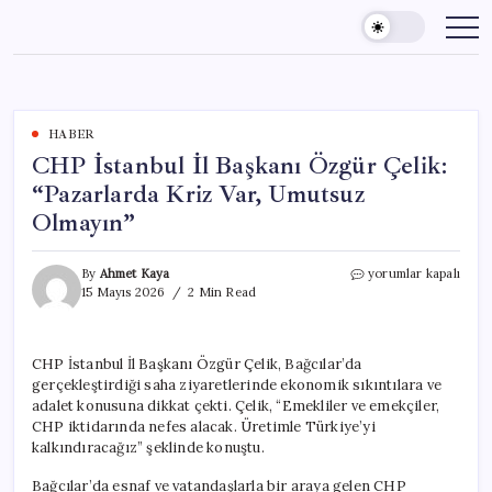
Skip
to
content
HABER
CHP İstanbul İl Başkanı Özgür Çelik:
“Pazarlarda Kriz Var, Umutsuz
Olmayın”
CHP
By
Ahmet Kaya
yorumlar kapalı
İstanbul
15 Mayıs 2026
2 Min Read
İl
Başkanı
Özgür
CHP İstanbul İl Başkanı Özgür Çelik, Bağcılar’da
Çelik:
gerçekleştirdiği saha ziyaretlerinde ekonomik sıkıntılara ve
“Pazarlarda
Kriz
adalet konusuna dikkat çekti. Çelik, “Emekliler ve emekçiler,
Var,
CHP iktidarında nefes alacak. Üretimle Türkiye’yi
Umutsuz
kalkındıracağız” şeklinde konuştu.
Olmayın”
için
Bağcılar’da esnaf ve vatandaşlarla bir araya gelen CHP