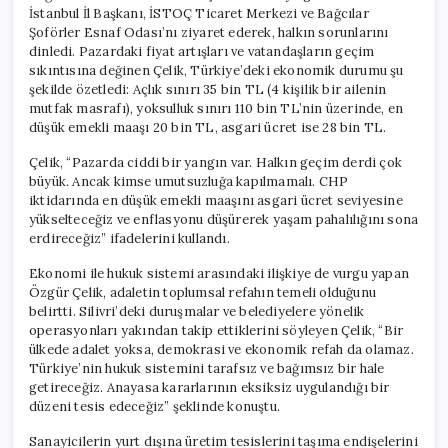
İstanbul İl Başkanı, İSTOÇ Ticaret Merkezi ve Bağcılar
Şoförler Esnaf Odası’nı ziyaret ederek, halkın sorunlarını
dinledi. Pazardaki fiyat artışları ve vatandaşların geçim
sıkıntısına değinen Çelik, Türkiye’deki ekonomik durumu şu
şekilde özetledi: Açlık sınırı 35 bin TL (4 kişilik bir ailenin
mutfak masrafı), yoksulluk sınırı 110 bin TL’nin üzerinde, en
düşük emekli maaşı 20 bin TL, asgari ücret ise 28 bin TL.
Çelik, “Pazarda ciddi bir yangın var. Halkın geçim derdi çok
büyük. Ancak kimse umutsuzluğa kapılmamalı. CHP
iktidarında en düşük emekli maaşını asgari ücret seviyesine
yükselteceğiz ve enflasyonu düşürerek yaşam pahalılığını sona
erdireceğiz” ifadelerini kullandı.
Ekonomi ile hukuk sistemi arasındaki ilişkiye de vurgu yapan
Özgür Çelik, adaletin toplumsal refahın temeli olduğunu
belirtti. Silivri’deki duruşmalar ve belediyelere yönelik
operasyonları yakından takip ettiklerini söyleyen Çelik, “Bir
ülkede adalet yoksa, demokrasi ve ekonomik refah da olamaz.
Türkiye’nin hukuk sistemini tarafsız ve bağımsız bir hale
getireceğiz. Anayasa kararlarının eksiksiz uygulandığı bir
düzeni tesis edeceğiz” şeklinde konuştu.
Sanayicilerin yurt dışına üretim tesislerini taşıma endişelerini