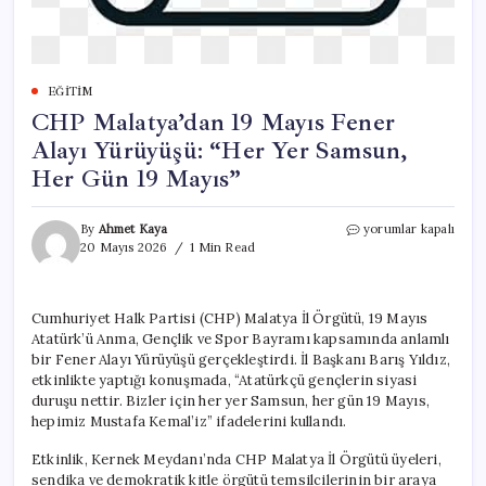
EĞITIM
CHP Malatya’dan 19 Mayıs Fener
Alayı Yürüyüşü: “Her Yer Samsun,
Her Gün 19 Mayıs”
CHP
By
Ahmet Kaya
yorumlar kapalı
Malatya’dan
20 Mayıs 2026
1 Min Read
19
Mayıs
Fener
Cumhuriyet Halk Partisi (CHP) Malatya İl Örgütü, 19 Mayıs
Alayı
Atatürk’ü Anma, Gençlik ve Spor Bayramı kapsamında anlamlı
Yürüyüşü:
“Her
bir Fener Alayı Yürüyüşü gerçekleştirdi. İl Başkanı Barış Yıldız,
Yer
etkinlikte yaptığı konuşmada, “Atatürkçü gençlerin siyasi
Samsun,
duruşu nettir. Bizler için her yer Samsun, her gün 19 Mayıs,
Her
hepimiz Mustafa Kemal’iz” ifadelerini kullandı.
Gün
19
Etkinlik, Kernek Meydanı’nda CHP Malatya İl Örgütü üyeleri,
Mayıs”
sendika ve demokratik kitle örgütü temsilcilerinin bir araya
için