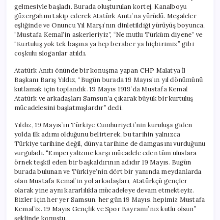
gelmesiyle başladı. Burada oluşturulan kortej, Kanalboyu
güzergahını takip ederek Atatürk Anıtı’na yürüdü. Meşaleler
eşliğinde ve Onuncu Yıl Marşı’nın dinletildiği yürüyüş boyunca,
“Mustafa Kemal’in askerleriyiz”, “Ne mutlu Türküm diyene” ve
“Kurtuluş yok tek başına ya hep beraber ya hiçbirimiz” gibi
coşkulu sloganlar atıldı.
Atatürk Anıtı önünde bir konuşma yapan CHP Malatya İl
Başkanı Barış Yıldız, “Bugün burada 19 Mayıs’ın yıl dönümünü
kutlamak için toplandık. 19 Mayıs 1919’da Mustafa Kemal
Atatürk ve arkadaşları Samsun’a çıkarak büyük bir kurtuluş
mücadelesini başlatmışlardır” dedi.
Yıldız, 19 Mayıs’ın Türkiye Cumhuriyeti’nin kuruluşa giden
yolda ilk adımı olduğunu belirterek, bu tarihin yalnızca
Türkiye tarihine değil, dünya tarihine de damgasını vurduğunu
vurguladı. “Emperyalizme karşı mücadele eden tüm uluslara
örnek teşkil eden bir başkaldırının adıdır 19 Mayıs. Bugün
burada bulunan ve Türkiye’nin dört bir yanında meydanlarda
olan Mustafa Kemal’in yol arkadaşları, Atatürkçü gençler
olarak yine aynı kararlılıkla mücadeleye devam etmekteyiz.
Bizler için her yer Samsun, her gün 19 Mayıs, hepimiz Mustafa
Kemal’iz. 19 Mayıs Gençlik ve Spor Bayramı’nız kutlu olsun”
şeklinde konuştu.