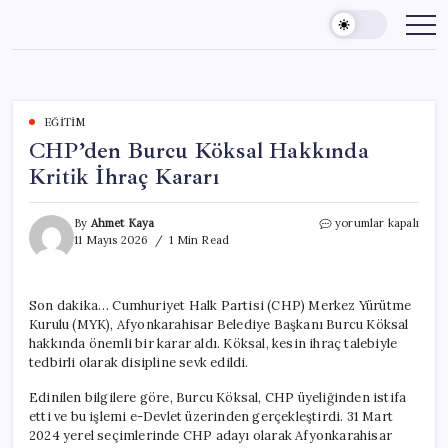
Skip
to
content
EĞITIM
CHP’den Burcu Köksal Hakkında
Kritik İhraç Kararı
CHP’den
By
Ahmet Kaya
yorumlar kapalı
Burcu
11 Mayıs 2026
1 Min Read
Köksal
Hakkında
Kritik
Son dakika… Cumhuriyet Halk Partisi (CHP) Merkez Yürütme
İhraç
Kurulu (MYK), Afyonkarahisar Belediye Başkanı Burcu Köksal
Kararı
için
hakkında önemli bir karar aldı. Köksal, kesin ihraç talebiyle
tedbirli olarak disipline sevk edildi.
Edinilen bilgilere göre, Burcu Köksal, CHP üyeliğinden istifa
etti ve bu işlemi e-Devlet üzerinden gerçekleştirdi. 31 Mart
2024 yerel seçimlerinde CHP adayı olarak Afyonkarahisar