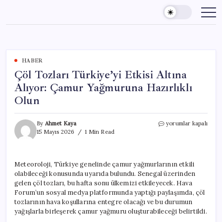
Skip
to
content
HABER
Çöl Tozları Türkiye’yi Etkisi Altına
Alıyor: Çamur Yağmuruna Hazırlıklı
Olun
Çöl
By
Ahmet Kaya
yorumlar kapalı
Tozları
15 Mayıs 2026
1 Min Read
Türkiye’yi
Etkisi
Altına
Meteoroloji, Türkiye genelinde çamur yağmurlarının etkili
Alıyor:
olabileceği konusunda uyarıda bulundu. Senegal üzerinden
Çamur
Yağmuruna
gelen çöl tozları, bu hafta sonu ülkemizi etkileyecek. Hava
Hazırlıklı
Forum’un sosyal medya platformunda yaptığı paylaşımda, çöl
Olun
tozlarının hava koşullarına entegre olacağı ve bu durumun
için
yağışlarla birleşerek çamur yağmuru oluşturabileceği belirtildi.