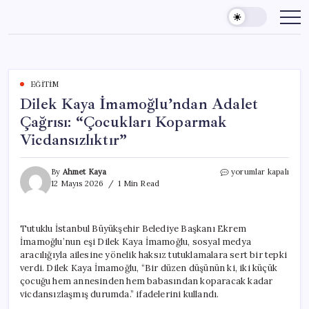
Skip
to
content
EĞITIM
Dilek Kaya İmamoğlu’ndan Adalet
Çağrısı: “Çocukları Koparmak
Vicdansızlıktır”
Dilek
By
Ahmet Kaya
yorumlar kapalı
Kaya
12 Mayıs 2026
1 Min Read
İmamoğlu’ndan
Adalet
Çağrısı:
Tutuklu İstanbul Büyükşehir Belediye Başkanı Ekrem
“Çocukları
İmamoğlu’nun eşi Dilek Kaya İmamoğlu, sosyal medya
Koparmak
Vicdansızlıktır”
aracılığıyla ailesine yönelik haksız tutuklamalara sert bir tepki
için
verdi. Dilek Kaya İmamoğlu, “Bir düzen düşünün ki, iki küçük
çocuğu hem annesinden hem babasından koparacak kadar
vicdansızlaşmış durumda.” ifadelerini kullandı.