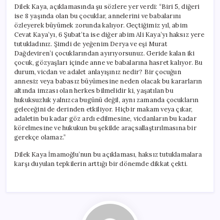
Dilek Kaya, açıklamasında şu sözlere yer verdi: “Biri 5, diğeri
ise 8 yaşında olan bu çocuklar, annelerini ve babalarını
özleyerek büyümek zorunda kalıyor. Geçtiğimiz yıl, abim
Cevat Kaya’yı, 6 Şubat’ta ise diğer abim Ali Kaya’yı haksız yere
tutukladınız. Şimdi de yeğenim Derya ve eşi Murat
Dağdeviren’i çocuklarından ayırıyorsunuz. Geride kalan iki
çocuk, gözyaşları içinde anne ve babalarına hasret kalıyor. Bu
durum, vicdan ve adalet anlayışınız nedir? Bir çocuğun
annesiz veya babasız büyümesine neden olacak bu kararların
altında imzası olan herkes bilmelidir ki, yaşatılan bu
hukuksuzluk yalnızca bugünü değil, aynı zamanda çocukların
geleceğini de derinden etkiliyor. Hiçbir makam veya çıkar,
adaletin bu kadar göz ardı edilmesine, vicdanların bu kadar
körelmesine ve hukukun bu şekilde araçsallaştırılmasına bir
gerekçe olamaz.”
Dilek Kaya İmamoğlu’nun bu açıklaması, haksız tutuklamalara
karşı duyulan tepkilerin arttığı bir dönemde dikkat çekti.