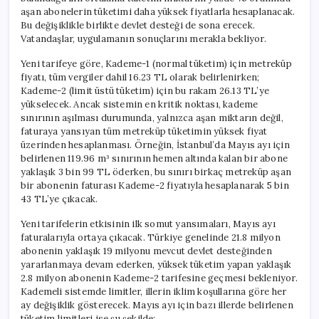
Yükseltecek
aşan abonelerin tüketimi daha yüksek fiyatlarla hesaplanacak.
için
Bu değişiklikle birlikte devlet desteği de sona erecek.
Vatandaşlar, uygulamanın sonuçlarını merakla bekliyor.
Yeni tarifeye göre, Kademe-1 (normal tüketim) için metreküp
fiyatı, tüm vergiler dahil 16.23 TL olarak belirlenirken;
Kademe-2 (limit üstü tüketim) için bu rakam 26.13 TL’ye
yükselecek. Ancak sistemin en kritik noktası, kademe
sınırının aşılması durumunda, yalnızca aşan miktarın değil,
faturaya yansıyan tüm metreküp tüketimin yüksek fiyat
üzerinden hesaplanması. Örneğin, İstanbul’da Mayıs ayı için
belirlenen 119.96 m³ sınırının hemen altında kalan bir abone
yaklaşık 3 bin 99 TL öderken, bu sınırı birkaç metreküp aşan
bir abonenin faturası Kademe-2 fiyatıyla hesaplanarak 5 bin
43 TL’ye çıkacak.
Yeni tarifelerin etkisinin ilk somut yansımaları, Mayıs ayı
faturalarıyla ortaya çıkacak. Türkiye genelinde 21.8 milyon
abonenin yaklaşık 19 milyonu mevcut devlet desteğinden
yararlanmaya devam ederken, yüksek tüketim yapan yaklaşık
2.8 milyon abonenin Kademe-2 tarifesine geçmesi bekleniyor.
Kademeli sistemde limitler, illerin iklim koşullarına göre her
ay değişiklik gösterecek. Mayıs ayı için bazı illerde belirlenen
tüketim limitleri ise şu şekilde: