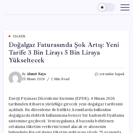
Skip
to
content
HABER
Doğalgaz Faturasında Şok Artış: Yeni
Tarife 3 Bin Lirayı 5 Bin Liraya
Yükseltecek
Doğalgaz
By
Ahmet Kaya
yorumlar kapalı
Faturasında
25 Nisan 2026
2 Min Read
Şok
Artış:
Yeni
Enerji Piyasası Düzenleme Kurumu (EPDK), 4 Nisan 2026
Tarife
tarihinden itibaren yürürlüğe girecek yeni doğalgaz tarifesini
3
Bin
açıkladı. Bu düzenleme ile birlikte, konutlarda kullanılan
Lirayı
doğalgazda elektrik kullanımına benzer bir kademeli fiyatlama
5
sistemine geçilecek. Yeni uygulama, il bazında belirlenen
Bin
ortalama tüketim verilerini temel alacak ve abonenin
Liraya
bulunduğu ilin ortalama tüketim miktarını yüzde 75 oranında