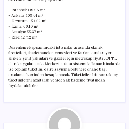
– İstanbul: 119.96 m³
– Ankara: 109.01 m³
– Erzurum: 154.02 m³
– İzmir: 66.10 m³
– Antalya: 55.37 m³
– Rize: 127.12 m³
Düzenleme kapsamındaki istisnalar arasında ekmek
üreticileri, ibadethaneler, cemevleri ve Kur’an kursları yer
alırken; şehit yakınları ve gaziler için metreküp fiyatı 5.31 TL
olarak uygulanacak. Merkezi ısıtma sistemi kullanan binalarda
ise toplam tüketim, daire sayısına bölünerek hane başı
ortalama üzerinden hesaplanacak. Tüketiciler, bir sonraki ay
tüketimlerini azaltarak yeniden alt kademe fiyatından
faydalanabilirler.