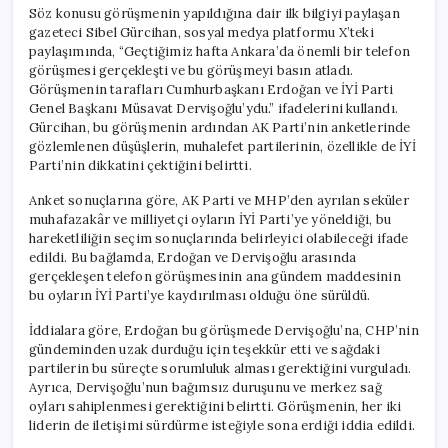
Söz konusu görüşmenin yapıldığına dair ilk bilgiyi paylaşan
gazeteci Sibel Gürcihan, sosyal medya platformu X’teki
paylaşımında, “Geçtiğimiz hafta Ankara’da önemli bir telefon
görüşmesi gerçekleşti ve bu görüşmeyi basın atladı.
Görüşmenin tarafları Cumhurbaşkanı Erdoğan ve İYİ Parti
Genel Başkanı Müsavat Dervişoğlu’ydu.” ifadelerini kullandı.
Gürcihan, bu görüşmenin ardından AK Parti’nin anketlerinde
gözlemlenen düşüşlerin, muhalefet partilerinin, özellikle de İYİ
Parti’nin dikkatini çektiğini belirtti.
Anket sonuçlarına göre, AK Parti ve MHP’den ayrılan seküler
muhafazakâr ve milliyetçi oyların İYİ Parti’ye yöneldiği, bu
hareketliliğin seçim sonuçlarında belirleyici olabileceği ifade
edildi. Bu bağlamda, Erdoğan ve Dervişoğlu arasında
gerçekleşen telefon görüşmesinin ana gündem maddesinin
bu oyların İYİ Parti’ye kaydırılması olduğu öne sürüldü.
İddialara göre, Erdoğan bu görüşmede Dervişoğlu’na, CHP’nin
gündeminden uzak durduğu için teşekkür etti ve sağdaki
partilerin bu süreçte sorumluluk alması gerektiğini vurguladı.
Ayrıca, Dervişoğlu’nun bağımsız duruşunu ve merkez sağ
oyları sahiplenmesi gerektiğini belirtti. Görüşmenin, her iki
liderin de iletişimi sürdürme isteğiyle sona erdiği iddia edildi.