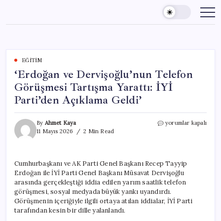
Skip
to
content
EĞITIM
‘Erdoğan ve Dervişoğlu’nun Telefon
Görüşmesi Tartışma Yarattı: İYİ
Parti’den Açıklama Geldi’
‘Erdoğan
By
Ahmet Kaya
yorumlar kapalı
ve
11 Mayıs 2026
2 Min Read
Dervişoğlu’nun
Telefon
Görüşmesi
Cumhurbaşkanı ve AK Parti Genel Başkanı Recep Tayyip
Tartışma
Erdoğan ile İYİ Parti Genel Başkanı Müsavat Dervişoğlu
Yarattı:
İYİ
arasında gerçekleştiği iddia edilen yarım saatlik telefon
Parti’den
görüşmesi, sosyal medyada büyük yankı uyandırdı.
Açıklama
Görüşmenin içeriğiyle ilgili ortaya atılan iddialar, İYİ Parti
Geldi’
tarafından kesin bir dille yalanlandı.
için