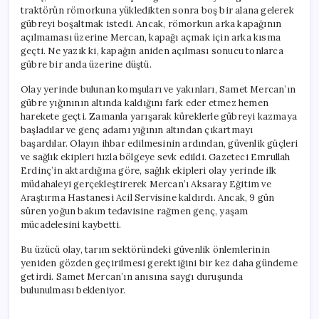
traktörün römorkuna yükledikten sonra boş bir alana gelerek
gübreyi boşaltmak istedi. Ancak, römorkun arka kapağının
açılmaması üzerine Mercan, kapağı açmak için arka kısma
geçti. Ne yazık ki, kapağın aniden açılması sonucu tonlarca
gübre bir anda üzerine düştü.
Olay yerinde bulunan komşuları ve yakınları, Samet Mercan’ın
gübre yığınının altında kaldığını fark eder etmez hemen
harekete geçti. Zamanla yarışarak küreklerle gübreyi kazmaya
başladılar ve genç adamı yığının altından çıkartmayı
başardılar. Olayın ihbar edilmesinin ardından, güvenlik güçleri
ve sağlık ekipleri hızla bölgeye sevk edildi. Gazeteci Emrullah
Erdinç’in aktardığına göre, sağlık ekipleri olay yerinde ilk
müdahaleyi gerçekleştirerek Mercan’ı Aksaray Eğitim ve
Araştırma Hastanesi Acil Servisine kaldırdı. Ancak, 9 gün
süren yoğun bakım tedavisine rağmen genç, yaşam
mücadelesini kaybetti.
Bu üzücü olay, tarım sektöründeki güvenlik önlemlerinin
yeniden gözden geçirilmesi gerektiğini bir kez daha gündeme
getirdi. Samet Mercan’ın anısına saygı duruşunda
bulunulması bekleniyor.