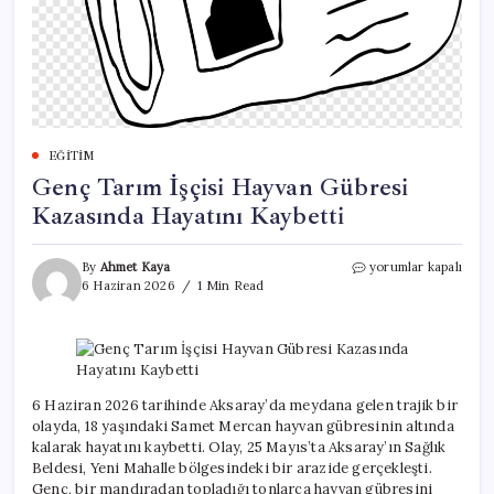
EĞITIM
Genç Tarım İşçisi Hayvan Gübresi
Kazasında Hayatını Kaybetti
Genç
By
Ahmet Kaya
yorumlar kapalı
Tarım
6 Haziran 2026
1 Min Read
İşçisi
Hayvan
Gübresi
Kazasında
Hayatını
Kaybetti
6 Haziran 2026 tarihinde Aksaray’da meydana gelen trajik bir
için
olayda, 18 yaşındaki Samet Mercan hayvan gübresinin altında
kalarak hayatını kaybetti. Olay, 25 Mayıs’ta Aksaray’ın Sağlık
Beldesi, Yeni Mahalle bölgesindeki bir arazide gerçekleşti.
Genç, bir mandıradan topladığı tonlarca hayvan gübresini