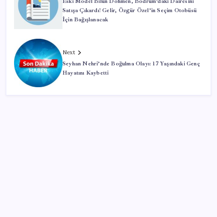
Eski Model Bilun Dohmen, Bodrum’daki Dairesini
Satışa Çıkardı! Gelir, Özgür Özel’in Seçim Otobüsü
İçin Bağışlanacak
Next
Seyhan Nehri’nde Boğulma Olayı: 17 Yaşındaki Genç
Hayatını Kaybetti
SON YAZILAR
Eskişehir’de 2 belediye başkanı YENİ Parti’ye geçti