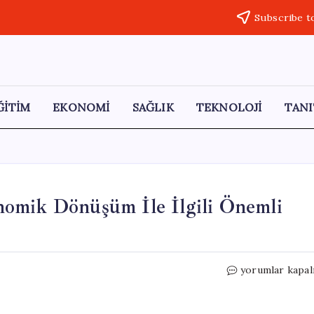
Subscribe t
ĞİTİM
EKONOMİ
SAĞLIK
TEKNOLOJİ
TANI
omik Dönüşüm İle İlgili Önemli
Hindistan
yorumlar kapal
Başbakanı’ndan
Ekonomik
Dönüşüm