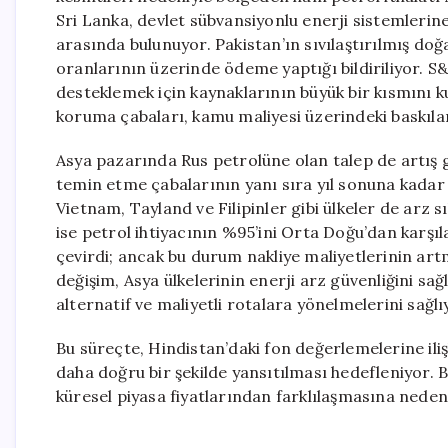
Sri Lanka, devlet sübvansiyonlu enerji sistemlerin
arasında bulunuyor. Pakistan’ın sıvılaştırılmış doğ
oranlarının üzerinde ödeme yaptığı bildiriliyor. S&P
desteklemek için kaynaklarının büyük bir kısmını kul
koruma çabaları, kamu maliyesi üzerindeki baskıları
Asya pazarında Rus petrolüne olan talep de artış 
temin etme çabalarının yanı sıra yıl sonuna kadar 
Vietnam, Tayland ve Filipinler gibi ülkeler de arz 
ise petrol ihtiyacının %95’ini Orta Doğu’dan karşıl
çevirdi; ancak bu durum nakliye maliyetlerinin art
değişim, Asya ülkelerinin enerji arz güvenliğini sağ
alternatif ve maliyetli rotalara yönelmelerini sağlı
Bu süreçte, Hindistan’daki fon değerlemelerine iliş
daha doğru bir şekilde yansıtılması hedefleniyor. 
küresel piyasa fiyatlarından farklılaşmasına neden o