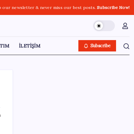
o our newsletter & never miss our best posts.
Subscribe Now!
TIM
İLETİŞİM
Subscribe
SON YAZILAR
ı
Microsoft Edge’den Reklam
Engelleyicilerine Engel: İşte Detaylar