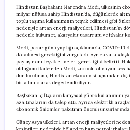
Hindistan Başbakanı Narendra Modi, ülkesinin eko
milyar nüfusa sahip Hindistan’da, düğünlerde altı
toplu taşıma kullanımının teşvik edilmesi gibi önle
nedeniyle artan enerji maliyetleri, Hindistan’ın dö
nedenle hükümet, akaryakıt tasarrufu ve ithalat kıs
Modi, pazar günü yaptığı açıklamada, COVID-19 
dönülmesi gerektiğini vurguladı. Ayrıca vatandaşla
paylaşımını teşvik etmeleri gerektiğini belirtti. 
olduğunu ifade eden Modi, zorunlu olmayan seyahatl
durdurulması, Hindistan ekonomisi açısından dış 
bir adım olarak değerlendiriliyor.
Başbakan, çiftçilerin kimyasal gübre kullanımını ya
azaltmalarını da talep etti. Ayrıca elektrikli araç
ekonomik önlemler paketinin önemli unsurlarından 
Güney Asya ülkeleri, artan enerji maliyetleri neden
kesintileri nedeniyle bölgeden ham petrol ithalatı