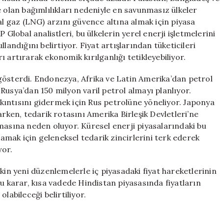
e olan bağımlılıkları nedeniyle en savunmasız ülkeler
al gaz (LNG) arzını güvence altına almak için piyasa
 Global analistleri, bu ülkelerin yerel enerji işletmelerini
landığını belirtiyor. Fiyat artışlarından tüketicileri
 artırarak ekonomik kırılganlığı tetikleyebiliyor.
gösterdi. Endonezya, Afrika ve Latin Amerika’dan petrol
Rusya’dan 150 milyon varil petrol almayı planlıyor.
sıkıntısını gidermek için Rus petrolüne yöneliyor. Japonya
arken, tedarik rotasını Amerika Birleşik Devletleri’ne
masına neden oluyor. Küresel enerji piyasalarındaki bu
lamak için geleneksel tedarik zincirlerini terk ederek
yor.
kin yeni düzenlemelerle iç piyasadaki fiyat hareketlerinin
Bu karar, kısa vadede Hindistan piyasasında fiyatların
labileceği belirtiliyor.