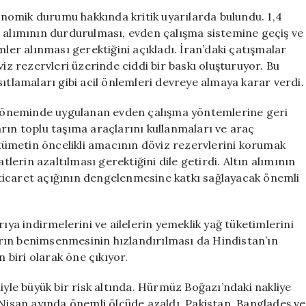
İle
nomik durumu hakkında kritik uyarılarda bulundu. 1,4
İlgili
n alımının durdurulması, evden çalışma sistemine geçiş ve
Önemli
mler alınması gerektiğini açıkladı. İran’daki çatışmalar
Açıklama!
viz rezervleri üzerinde ciddi bir baskı oluşturuyor. Bu
için
ıtlamaları gibi acil önlemleri devreye almaya karar verdi.
döneminde uygulanan evden çalışma yöntemlerine geri
rın toplu taşıma araçlarını kullanmaları ve araç
Hükümetin öncelikli amacının döviz rezervlerini korumak
erin azaltılması gerektiğini dile getirdi. Altın alımının
ticaret açığının dengelenmesine katkı sağlayacak önemli
rıya indirmelerini ve ailelerin yemeklik yağ tüketimlerini
ların benimsenmesinin hızlandırılması da Hindistan’ın
biri olarak öne çıkıyor.
iyle büyük bir risk altında. Hürmüz Boğazı’ndaki nakliye
 Nisan ayında önemli ölçüde azaldı. Pakistan, Bangladeş ve