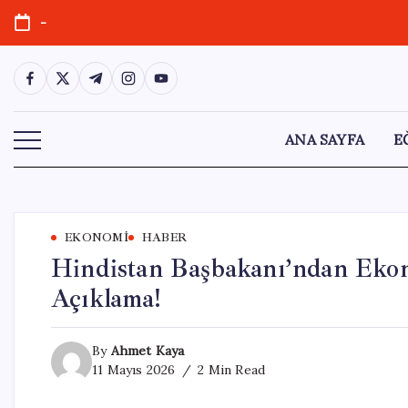
Skip
-
to
content
https://www.facebook.com/
https://twitter.com/
https://t.me/
https://www.instagram.com/
https://youtube.com/
ANA SAYFA
E
EKONOMI
HABER
Hindistan Başbakanı’ndan Ekon
Açıklama!
By
Ahmet Kaya
11 Mayıs 2026
2 Min Read