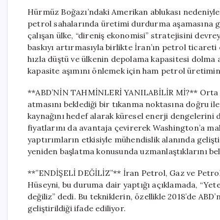
Hürmüz Boğazı’ndaki Amerikan ablukası nedeniyle İ
petrol sahalarında üretimi durdurma aşamasına gel
çalışan ülke, “direniş ekonomisi” stratejisini dev
baskıyı artırmasıyla birlikte İran’ın petrol ticareti
hızla düştü ve ülkenin depolama kapasitesi dolma aş
kapasite aşımını önlemek için ham petrol üretimini
**ABD’NİN TAHMİNLERİ YANILABİLİR Mİ?** Orta Doğ
atmasını beklediği bir tıkanma noktasına doğru ile
kaynağını hedef alarak küresel enerji dengelerini
fiyatlarını da avantaja çevirerek Washington’a maliy
yaptırımların etkisiyle mühendislik alanında gelişt
yeniden başlatma konusunda uzmanlaştıklarını beli
**”ENDİŞELİ DEĞİLİZ”** İran Petrol, Gaz ve Petrok
Hüseyni, bu duruma dair yaptığı açıklamada, “Yete
değiliz” dedi. Bu tekniklerin, özellikle 2018’de AB
geliştirildiği ifade ediliyor.