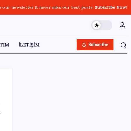
o our newsletter & never miss our best posts.
Subscribe Now!
TIM
İLETİŞİM
Subscribe
SON YAZILAR
ı
‘Çerçeve yasa’yı imzalamamış, paylaşımı
dikkat çekmişti: MHP’den ‘İzzet Ulvi Yönter’