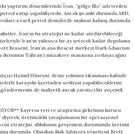
aptırım dönemlerinde İran, “gölge filo” adı verilen
 petrol satışı yapabiliyordu. Ancak şu anki durumda ABD,
ilyonlarca varil petrol denizlerde mahsur kalmış durumda.
ler, İran’ın bu stratejiyi ne kadar sürdürebileceği
leriyle İran’ın yalnızca bir ay yetecek kadar depolama
cott Bessent, İran’ın ana ihracat merkezi Hark Adası’nın
 bu durumun Tahran’ı müzakere masasına zorlayacağını
çısı Hamid Hüseyni, deniz yolunun tıkanması halinde
kelerle karayolu üzerinden sevkiyat yapabileceklerini
l göndermenin de maliyetli ancak yaratıcı bir seçenek
R** Kayrros veri ve araştırma şirketinin kurucu
r” diyerek, üretimdeki yavaşlamanın bir operasyonel
mevcut stratejisi, ablukanın gevşemesi durumunda üretimi
lmiş durumda. Obsidian Risk Advisors yöneticisi Brett