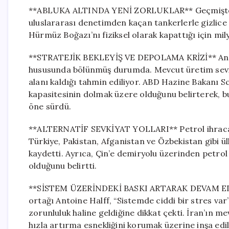
**ABLUKA ALTINDA YENİ ZORLUKLAR** Geçmişteki y
uluslararası denetimden kaçan tankerlerle gizlice
Hürmüz Boğazı’nı fiziksel olarak kapattığı için m
**STRATEJİK BEKLEYİŞ VE DEPOLAMA KRİZİ** Analist
hususunda bölünmüş durumda. Mevcut üretim seviye
alanı kaldığı tahmin ediliyor. ABD Hazine Bakanı S
kapasitesinin dolmak üzere olduğunu belirterek,
öne sürdü.
**ALTERNATİF SEVKİYAT YOLLARI** Petrol ihracat
Türkiye, Pakistan, Afganistan ve Özbekistan gibi ül
kaydetti. Ayrıca, Çin’e demiryolu üzerinden petro
olduğunu belirtti.
**SİSTEM ÜZERİNDEKİ BASKI ARTARAK DEVAM EDİYO
ortağı Antoine Halff, “Sistemde ciddi bir stres va
zorunluluk haline geldiğine dikkat çekti. İran’ın 
hızla artırma esnekliğini korumak üzerine inşa edi