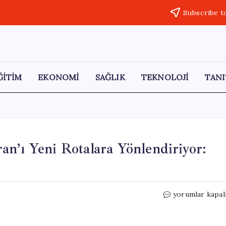
Subscribe t
ĞİTİM
EKONOMİ
SAĞLIK
TEKNOLOJİ
TANI
n’ı Yeni Rotalara Yönlendiriyor:
Hürmüz
yorumlar kapal
Boğazı’ndaki
Abluka
İran’ı