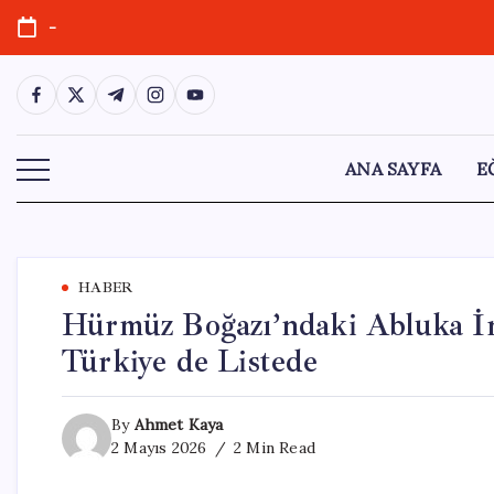
Skip
-
to
content
https://www.facebook.com/
https://twitter.com/
https://t.me/
https://www.instagram.com/
https://youtube.com/
ANA SAYFA
E
HABER
Hürmüz Boğazı’ndaki Abluka İra
Türkiye de Listede
By
Ahmet Kaya
2 Mayıs 2026
2 Min Read