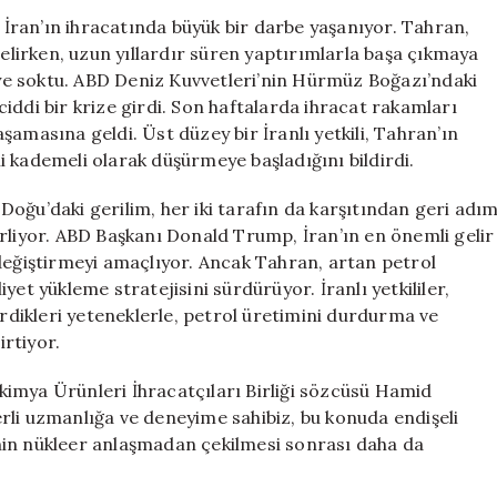
Yeni
ran’ın ihracatında büyük bir darbe yaşanıyor. Tahran,
Rotalara
irken, uzun yıllardır süren yaptırımlarla başa çıkmaya
Yönlendiriyor:
reye soktu. ABD Deniz Kuvvetleri’nin Hürmüz Boğazı’ndaki
Türkiye
 ciddi bir krize girdi. Son haftalarda ihracat rakamları
de
amasına geldi. Üst düzey bir İranlı yetkili, Tahran’ın
Listede
 kademeli olarak düşürmeye başladığını bildirdi.
için
u’daki gerilim, her iki tarafın da karşıtından geri adı
rliyor. ABD Başkanı Donald Trump, İran’ın en önemli gelir
 değiştirmeyi amaçlıyor. Ancak Tahran, artan petrol
et yükleme stratejisini sürdürüyor. İranlı yetkililer,
irdikleri yeteneklerle, petrol üretimini durdurma ve
rtiyor.
imya Ürünleri İhracatçıları Birliği sözcüsü Hamid
rli uzmanlığa ve deneyime sahibiz, bu konuda endişeli
D’nin nükleer anlaşmadan çekilmesi sonrası daha da