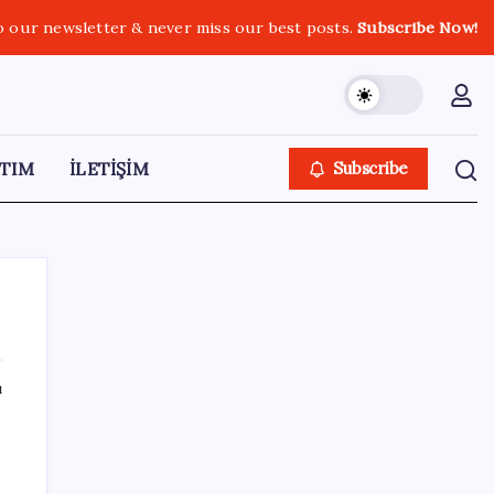
o our newsletter & never miss our best posts.
Subscribe Now!
TIM
İLETİŞİM
Subscribe
ı
SON YAZILAR
Menderes Belediyesi’ne operasyon:
Belediye Başkanı Çiçek dahil 16 kişi adliyeye