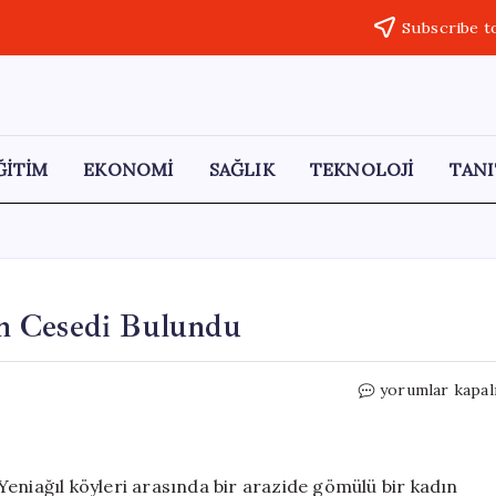
Subscribe t
ĞİTİM
EKONOMİ
SAĞLIK
TEKNOLOJİ
TANI
n Cesedi Bulundu
İki
yorumlar kapal
Köy
Arasında
Gömülü
Kadın
eniağıl köyleri arasında bir arazide gömülü bir kadın