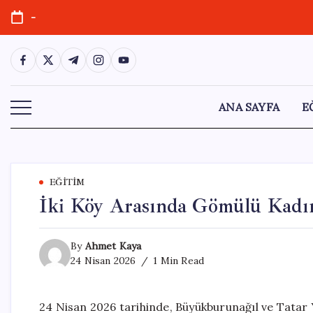
Skip
-
to
content
https://www.facebook.com/
https://twitter.com/
https://t.me/
https://www.instagram.com/
https://youtube.com/
ANA SAYFA
E
EĞITIM
İki Köy Arasında Gömülü Kadı
By
Ahmet Kaya
24 Nisan 2026
1 Min Read
24 Nisan 2026 tarihinde, Büyükburunağıl ve Tatar Y