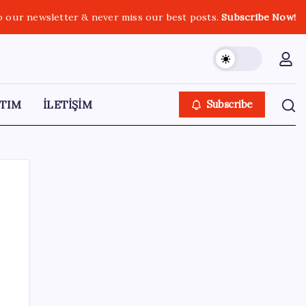
o our newsletter & never miss our best posts.
Subscribe Now!
TIM
İLETİŞİM
Subscribe
SON YAZILAR
‘Çerçeve yasa’yı imzalamamış, paylaşımı
dikkat çekmişti: MHP’den ‘İzzet Ulvi Yönter’