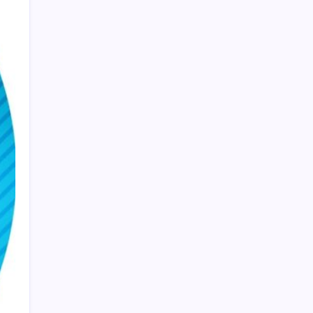
açıklaması
Honor Magic V6 Türkiye’de: İşte Fiyatı ve
Özellikleri
Bir sigara grubuna daha zam geldi: En
yüksek fiyat 130 TL oldu
Brezilya, AB’den kanatlı eti ve bal için yeşil
ışık bekliyor
Dünya devi son kararını verdi: Yüzlerce
kişiyi işten çıkaracak
Hyundai IONIQ 6 Yenilendi: İşte Türkiye
Fiyatları
YENİ Parti’ye bağış çağrısında 1 hafta
geride kaldı: İşte son durum
Motorinde ikinci indirim de ÖTV’ye takıldı:
Fiyatlar ne kadar düşecek?
Emekli maaşı zam farkları yatıyor: İşte
Ocak 2027 zammı için masadaki 3 farklı