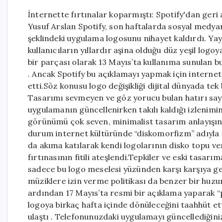
İnternette fırtınalar koparmıştı: Spotify'dan ger
Yusuf Arslan Spotify, son haftalarda sosyal med
şeklindeki uygulama logosunu nihayet kaldırdı. Yay
kullanıcıların yıllardır aşina olduğu düz yeşil logoy
bir parçası olarak 13 Mayıs’ta kullanıma sunulan bu
. Ancak Spotify bu açıklamayı yapmak için internet
etti.Söz konusu logo değişikliği dijital dünyada tek
Tasarımı sevmeyen ve göz yorucu bulan hatırı sayılır
uygulamanın güncellenirken takılı kaldığı izlenimin
görünümü çok seven, minimalist tasarım anlayış
durum internet kültüründe “diskomorfizm” adıyla a
da akıma katılarak kendi logolarının disko topu v
fırtınasının fitili ateşlendi.Tepkiler ve eski tasa
sadece bu logo meselesi yüzünden karşı karşıya ge
müziklere izin verme politikası da benzer bir huzur
ardından 17 Mayıs’ta resmi bir açıklama yaparak “pı
logoya birkaç hafta içinde dönüleceğini taahhüt ett
ulaştı . Telefonunuzdaki uygulamayı güncellediğinizd