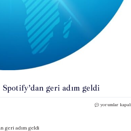
: Spotify’dan geri adım geldi
İnternette
yorumlar kapal
fırtınalar
koparmıştı:
Spotify’dan
geri