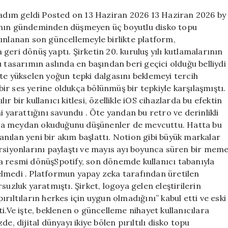
adım
i adım geldi Posted on 13 Haziran 2026 13 Haziran 2026 by
geldi
yanın gündeminden düşmeyen üç boyutlu disko topu
için
ınlanan son güncellemeyle birlikte platform,
a geri dönüş yaptı. Şirketin 20. kuruluş yılı kutlamalarının
 tasarımın aslında en başından beri geçici olduğu belliydi
te yükselen yoğun tepki dalgasını beklemeyi tercih
 bir ses yerine oldukça bölünmüş bir tepkiyle karşılaşmıştı.
 bir kullanıcı kitlesi, özellikle iOS cihazlarda bu efektin
i yarattığını savundu . Öte yandan bu retro ve derinlikli
ına meydan okuduğunu düşünenler de mevcuttu. Hatta bu
nılan yeni bir akım başlattı. Notion gibi büyük markalar
ersiyonlarını paylaştı ve mayıs ayı boyunca süren bir mem
rıma resmi dönüşSpotify, son dönemde kullanıcı tabanıyla
lmedi . Platformun yapay zeka tarafından üretilen
suzluk yaratmıştı. Şirket, logoya gelen eleştirilerin
rıltıların herkes için uygun olmadığını” kabul etti ve eski
i.Ve işte, beklenen o güncelleme nihayet kullanıcılara
e, dijital dünyayı ikiye bölen pırıltılı disko topu