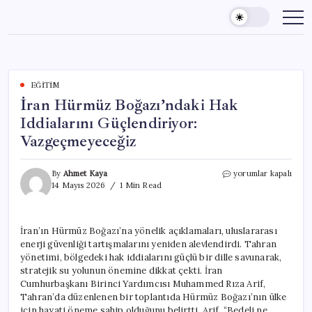
Skip
to
content
EĞITIM
İran Hürmüz Boğazı’ndaki Hak
Iddialarını Güçlendiriyor:
Vazgeçmeyeceğiz
İran
By
Ahmet Kaya
yorumlar kapalı
Hürmüz
14 Mayıs 2026
1 Min Read
Boğazı’ndaki
Hak
Iddialarını
İran’ın Hürmüz Boğazı’na yönelik açıklamaları, uluslararası
Güçlendiriyor:
enerji güvenliği tartışmalarını yeniden alevlendirdi. Tahran
Vazgeçmeyeceğiz
için
yönetimi, bölgedeki hak iddialarını güçlü bir dille savunarak,
stratejik su yolunun önemine dikkat çekti. İran
Cumhurbaşkanı Birinci Yardımcısı Muhammed Rıza Arif,
Tahran’da düzenlenen bir toplantıda Hürmüz Boğazı’nın ülke
için hayati öneme sahip olduğunu belirtti. Arif, “Bedeli ne