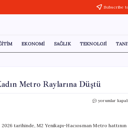
Subscribe t
ĞİTİM
EKONOMİ
SAĞLIK
TEKNOLOJİ
TANI
Kadın Metro Raylarına Düştü
İstanbul’da
yorumlar kapal
Üzücü
Olay:
Genç
Kadın
ayıs 2026 tarihinde, M2 Yenikapı-Hacıosman Metro hattının