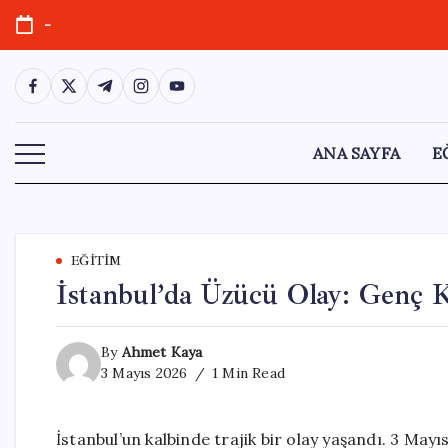
Skip
-
to
content
https://www.facebook.com/
https://twitter.com/
https://t.me/
https://www.instagram.com/
https://youtube.com/
ANA SAYFA
E
EĞITIM
İstanbul’da Üzücü Olay: Genç 
By
Ahmet Kaya
3 Mayıs 2026
1 Min Read
İstanbul’un kalbinde trajik bir olay yaşandı. 3 M