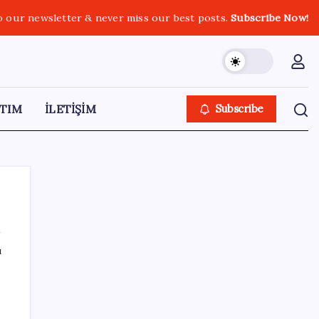
o our newsletter & never miss our best posts.
Subscribe Now!
TIM
İLETİŞİM
Subscribe
ı
SON YAZILAR
Hyundai IONIQ 6 Yenilendi: İşte Türkiye
Fiyatları