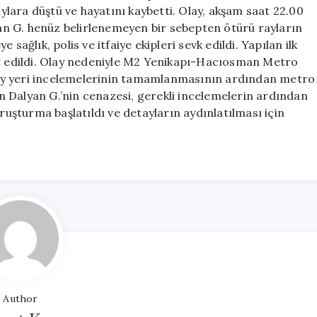
Metro
lara düştü ve hayatını kaybetti. Olay, akşam saat 22.00
Raylarına
lyan G. henüz belirlenemeyen bir sebepten ötürü rayların
Düştü
sağlık, polis ve itfaiye ekipleri sevk edildi. Yapılan ilk
için
it edildi. Olay nedeniyle M2 Yenikapı-Hacıosman Metro
ay yeri incelemelerinin tamamlanmasının ardından metro
 Dalyan G.’nin cenazesi, gerekli incelemelerin ardından
oruşturma başlatıldı ve detayların aydınlatılması için
Author