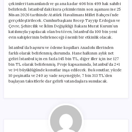
çekimleri tamamlandı ve şu ana kadar 406 bin 499 hak sahibi
belirlendi. İstanbul’daki kura çekimlerinin son aşaması ise 25
Nisan 2026 tarihinde Atatürk Havalimanı Millet Bahçesi’nde
gerçekleştirilecek. Cumhurbaşkanı Recep Tayyip Erdoğan ve
Çevre, Şehircilik ve İklim Değişikliği Bakanı Murat Kurum’un
katılımıyla yapılacak olan bu tören, İstanbul’da 100 bin yeni
evin sahiplerinin belirleneceği önemli bir etkinlik olacak.
İstanbul’da başvuru ve ödeme koşulları Anadolu illerinden
farklı olarak belirlenmiş durumda. Hane halkının aylık net
geliri İstanbul için en fazla 145 bin TL, diğer iller için ise 127
bin TL olarak belirlenmiş. Proje kapsamında, İstanbul’da 2+1
ve 1+1 büyüklüğünde konutlar inşa edilecek. Bu konutlar, yüzde
10 peşinatla ve 240 ay vade seçeneğiyle, 7 bin 313 TL’den
başlayan taksitlerle dar gelirli vatandaşlara sunulacak.