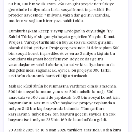
50 bin, 100 bin ve İlk Evim-250 Bin gibi projelerle Türkiye
genelinde 1 milyondan fazla sosyal konut inşa edildi. Bu
projeler sayesinde 7 milyona yakın dar gelirli vatandaş,
modern ve sağlam birer yuva sahibi oldu.
Cumhurbaşkanı Recep Tayyip Erdoğan’ın duyurduğu “Ev
Sahibi Türkiye” sloganıyla hayata geçirilen Yüzyılın Konut
Projesi, Türkiye tarihinin en büyük sosyal konut girişimi
olarak dikkat çekiyor. Proje çerçevesinde, 81 ilde toplam 500
bin sosyal konut inşa edilecek ve en az 2 milyon kişinin bu
konutlara ulaşması hedefleniyor. Böylece dar gelirli
vatandaşlar ev sahibi olurken, konut ve kira fiyatlarının da
dengelenmesi sağlanacak. Ayrıca, bu projeyle 300 farklı
sektörün ekonomik hareketliliği artırılacak.
Mahalle kültürünün korunmasına yardımcı olmak amacıyla,
500 bin sosyal konutun yanı sıra 500 mahalle konağı, 500
anaokulu ve 500 cami de yapılacak. 500 bin sosyal konut için
başvurular 10 Kasım 2025’te başladı ve projeye toplamda 8
milyon 840 bin kişi başvuruda bulundu. Tüm şartları
karşılayan 5 milyon 242 bin başvuru geçerli sayıldı. En çok
başvuru ise 1 milyon 235 bin 169 ile İstanbul’dan geldi.
29 Aralık 2025 ile 10 Nisan 2026 tarihleri arasında 80 ilin kura