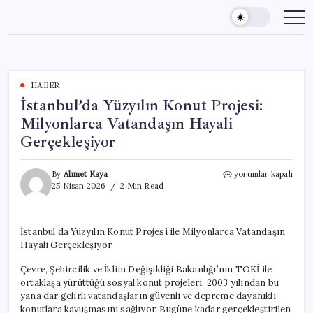
Skip
to
content
HABER
İstanbul’da Yüzyılın Konut Projesi:
Milyonlarca Vatandaşın Hayali
Gerçekleşiyor
İstanbul’da
By
Ahmet Kaya
yorumlar kapalı
Yüzyılın
25 Nisan 2026
2 Min Read
Konut
Projesi:
Milyonlarca
İstanbul’da Yüzyılın Konut Projesi ile Milyonlarca Vatandaşın
Vatandaşın
Hayali Gerçekleşiyor
Hayali
Gerçekleşiyor
Çevre, Şehircilik ve İklim Değişikliği Bakanlığı’nın TOKİ ile
için
ortaklaşa yürüttüğü sosyal konut projeleri, 2003 yılından bu
yana dar gelirli vatandaşların güvenli ve depreme dayanıklı
konutlara kavuşmasını sağlıyor. Bugüne kadar gerçekleştirilen