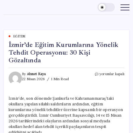
Skip
to
content
EĞITIM
İzmir’de Eğitim Kurumlarına Yönelik
Tehdit Operasyonu: 30 Kişi
Gözaltında
İzmir’de
By
Ahmet Kaya
yorumlar kapalı
Eğitim
22 Nisan 2026
1 Min Read
Kurumlarına
Yönelik
Tehdit
İzmir’de, son dönemde Şanlıurfa ve Kahramanmaraş’taki
Operasyonu:
okullara yapılan silahlı saldırıların ardından, eğitim
30
Kişi
kurumlarına yönelik tehditler üzerine kapsamlı bir operasyon
Gözaltında
gerçekleştirildi. İzmir Cumhuriyet Başsavcılığı, 14 ve 15 Nisan
için
2026 tarihlerindeki olayların ardından sosyal medyada
okulları hedef alan tehdit içerikli paylaşımların tespit
edildiğini açıkladı.