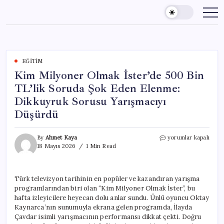
Skip
to
content
EĞITIM
Kim Milyoner Olmak İster’de 500 Bin
TL’lik Soruda Şok Eden Elenme:
Dikkuyruk Sorusu Yarışmacıyı
Düşürdü
Kim
By
Ahmet Kaya
yorumlar kapalı
Milyoner
18 Mayıs 2026
1 Min Read
Olmak
İster’de
500
Türk televizyon tarihinin en popüler ve kazandıran yarışma
Bin
programlarından biri olan “Kim Milyoner Olmak İster”, bu
TL’lik
Soruda
hafta izleyicilere heyecan dolu anlar sundu. Ünlü oyuncu Oktay
Şok
Kaynarca’nın sunumuyla ekrana gelen programda, İlayda
Eden
Çavdar isimli yarışmacının performansı dikkat çekti. Doğru
Elenme: