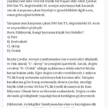
yanıtları üst üste vererek büyük bir başarı elde eden Çavdar,
Dikkuyruk
500 bin TL değerindeki 10. soruyu açtırmaya hak kazandı.
Sorusu
Ancak, karşısına çıkan biyoloji ve genel kültürle ilgili soru,
Yarışmacıyı
onun geleceğini belirledi.
Düşürdü
için
Yarışmacının karşısına çıkan 500 bin TL değerindeki 10. soru
ve seçenekleri şöyleydi:
Soru: Dikkuyruk, hangi hayvanın küçük bir türüdür?
A) Fare
B) Kertenkele
C) Akrep
D) Ördek
İlayda Çavdar, soruyu yanıtlamadan önce uzun süre düşündü
ve risk alarak “C- Akrep” seçeneğini işaretledi. Ancak, doğru
cevabın “D- Ördek” olduğu açıklanınca stüdyoda bir hüzün
havası hakim oldu. Eğer doğru cevabı verebilseydi, 1 milyon
TL’lik baraj sorusunu açtırmaya hak kazanacaktı. Yarışma
kurallarına göre baraj sorusunda elenen Çavdar, istediği
büyük ödül yerine 50 bin TL’lik teselli ikramiyesi ile Kim
Milyoner Olmak İster serüvenini sonlandırdı. Doğru cevabı
ekranda gördüğünde yaşadığı hayal kırıklığını gizleyemedi.
Dikkuyruk, ördekgiller familyasından olan ve kuyruğunu dik