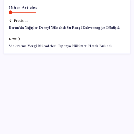
Other Articles
Previous
Bartın’da Yağışlar Dereyi Yükseltti: Su Rengi Kahverengiye Dönüştü
Next
Shakira’nın Vergi Mücadelesi: İspanya Hükümeti Hatalı Bulundu
SON YAZILAR
CHP Mut ve Silifke İlçe Başkanlıklarında toplu istifa:
YENİ Parti’ye katılma kararı aldılar