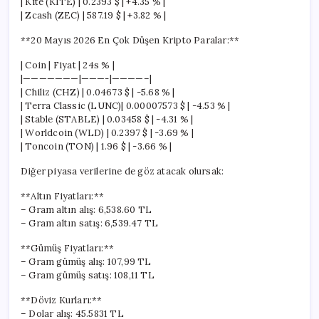
| Kite (KITE) | 0.2393 $ | +4.35 % |
| Zcash (ZEC) | 587.19 $ | +3.82 % |
**20 Mayıs 2026 En Çok Düşen Kripto Paralar:**
| Coin | Fiyat | 24s % |
|———————|———-|————–|
| Chiliz (CHZ) | 0.04673 $ | -5.68 % |
| Terra Classic (LUNC)| 0.00007573 $ | -4.53 % |
| Stable (STABLE) | 0.03458 $ | -4.31 % |
| Worldcoin (WLD) | 0.2397 $ | -3.69 % |
| Toncoin (TON) | 1.96 $ | -3.66 % |
Diğer piyasa verilerine de göz atacak olursak:
**Altın Fiyatları:**
– Gram altın alış: 6,538.60 TL
– Gram altın satış: 6,539.47 TL
**Gümüş Fiyatları:**
– Gram gümüş alış: 107,99 TL
– Gram gümüş satış: 108,11 TL
**Döviz Kurları:**
– Dolar alış: 45.5831 TL