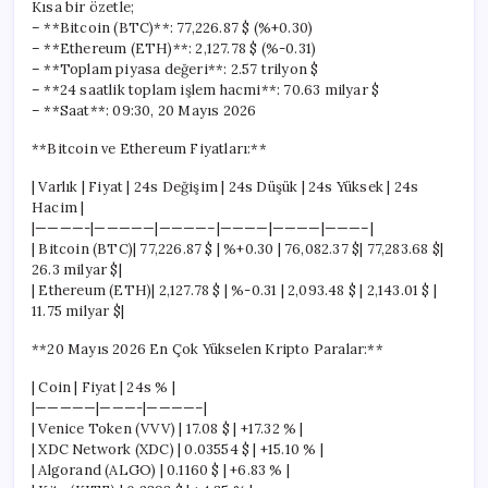
Kısa bir özetle;
– **Bitcoin (BTC)**: 77,226.87 $ (%+0.30)
– **Ethereum (ETH)**: 2,127.78 $ (%-0.31)
– **Toplam piyasa değeri**: 2.57 trilyon $
– **24 saatlik toplam işlem hacmi**: 70.63 milyar $
– **Saat**: 09:30, 20 Mayıs 2026
**Bitcoin ve Ethereum Fiyatları:**
| Varlık | Fiyat | 24s Değişim | 24s Düşük | 24s Yüksek | 24s
Hacim |
|————-|—————|————–|————|————|———–|
| Bitcoin (BTC)| 77,226.87 $ | %+0.30 | 76,082.37 $| 77,283.68 $|
26.3 milyar $|
| Ethereum (ETH)| 2,127.78 $ | %-0.31 | 2,093.48 $ | 2,143.01 $ |
11.75 milyar $|
**20 Mayıs 2026 En Çok Yükselen Kripto Paralar:**
| Coin | Fiyat | 24s % |
|—————|———-|————–|
| Venice Token (VVV) | 17.08 $ | +17.32 % |
| XDC Network (XDC) | 0.03554 $ | +15.10 % |
| Algorand (ALGO) | 0.1160 $ | +6.83 % |