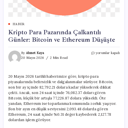
HABER
Kripto Para Pazarında Çalkantılı
Günler: Bitcoin ve Ethereum Düşüşte
Kripto
By
Ahmet Kaya
yorumlar kapalı
Para
20 Mayıs 2026
2 Min Read
Pazarında
Çalkantılı
Günler:
20 Mayıs 2026 tarihli haberimize göre, kripto para
Bitcoin
piyasalarında belirsizlik ve dalgalanmalar sürüyor. Bitcoin,
ve
Ethereum
son bir ay içinde 82,792.21 dolara kadar yükselerek dikkat
Düşüşte
çekti. Ancak, son 24 saat içinde 76,082.37 doları gören
için
Bitcoin, küçük bir artışla 77,226.87 dolara yükseldi. Öte
yandan, Ethereum ise toparlanma konusunda zorluk yaşıyor.
Son bir ayın en düşük seviyesini 2,093.48 dolarda gören
Ethereum, 24 saat içinde %0.31 değer kaybederek 2,127.78
dolardan işlem görüyor.