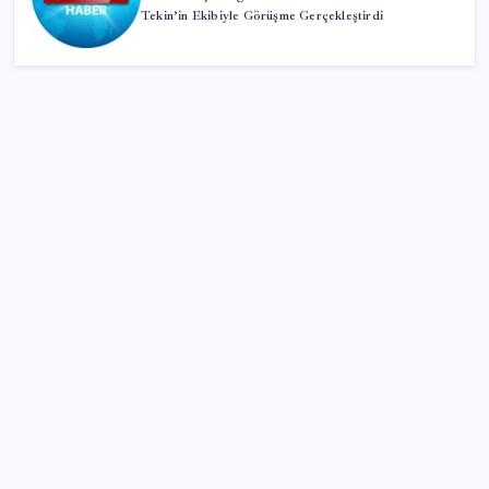
Tekin’in Ekibiyle Görüşme Gerçekleştirdi
SON YAZILAR
Microsoft Edge’den Reklam Engelleyicilerine Engel:
İşte Detaylar
Yargıtay’dan kritik karar: SGK emekliye faiz
ödeyecek!
Resmi Gazete’de bugün (08.08.2026)
Ekran Kartı Fiyatlarına Zam Yolda: Yüzde 40’a Varan