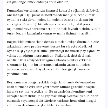
erişimi engellemek oldukça etkili olabilir.
Kumardan kurtulmak için finansal kontrol sağlamak da büyük
önem taşır. Kişi, parasını kontrol edemediği sürece kumar
oynama riski devam eder. Bu nedenle banka kartlarını bir
süreliğine güvendiği bir aile üyesine vermek, nakit para
taşımamak veya harcamaları sınırlamak faydalı olabilir. Bu tür
önlemler, ani kararlarla kumar oynama ihtimalini azaltır.
Bağımlılıkla mücadelede destek almak oldukça önemlidir. Aile,
arkadaşlar veya profesyonel destek bu süreçte büyük rol
oynar. Kişi yaşadığı durumu güvendiği insanlarla paylaşmalı ve
yalnız olmadığını hissetmelidir. Psikolojik destek almak,
özellikle ileri seviyedeki bağımlılıklarda oldukça etkilidir.
Uzmanlar, kişinin bu davranışın altında yatan nedenleri
anlamasına ve yeni baş etme yöntemleri geliştirmesine
yardımcı olur.
Boş zamanları doğru şekilde değerlendirmek de kumardan
uzak durmada etkili bir yöntemdir. Kumar genellikle boşluk
hissi ve sıkıntı ile tetiklenir. Bu nedenle kişi kendine yeni
uğraşlar bulmalıdır. Spor yapmak, kitap okumak, yeni bir hobi
edinmek veya sosyal aktivitelere katılmak hem zihni meşgul
eder hem de olumlu alışkanlıklar kazandırır.