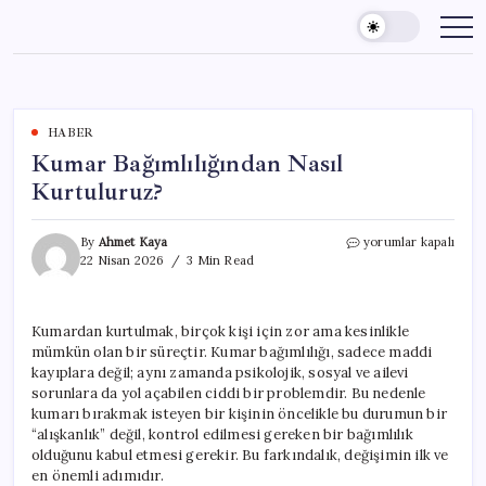
Skip
to
content
HABER
Kumar Bağımlılığından Nasıl
Kurtuluruz?
Kumar
By
Ahmet Kaya
yorumlar kapalı
Bağımlılığından
22 Nisan 2026
3 Min Read
Nasıl
Kurtuluruz?
için
Kumardan kurtulmak, birçok kişi için zor ama kesinlikle
mümkün olan bir süreçtir. Kumar bağımlılığı, sadece maddi
kayıplara değil; aynı zamanda psikolojik, sosyal ve ailevi
sorunlara da yol açabilen ciddi bir problemdir. Bu nedenle
kumarı bırakmak isteyen bir kişinin öncelikle bu durumun bir
“alışkanlık” değil, kontrol edilmesi gereken bir bağımlılık
olduğunu kabul etmesi gerekir. Bu farkındalık, değişimin ilk ve
en önemli adımıdır.