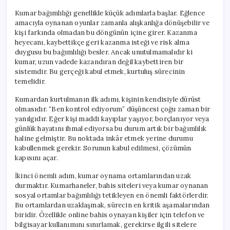
Kumar bağımlılığı genellikle küçük adımlarla başlar. Eğlence
amacıyla oynanan oyunlar zamanla alışkanlığa dönüşebilir ve
kişi farkında olmadan bu döngünün içine girer. Kazanma
heyecanı, kaybettikçe geri kazanma isteği ve risk alma
duygusu bu bağımlılığı besler. Ancak unutulmamalıdır ki
kumar, uzun vadede kazandıran değil kaybettiren bir
sistemdir. Bu gerçeği kabul etmek, kurtuluş sürecinin
temelidir.
Kumardan kurtulmanın ilk adımı, kişinin kendisiyle dürüst
olmasıdır. “Ben kontrol ediyorum” düşüncesi çoğu zaman bir
yanılgıdır. Eğer kişi maddi kayıplar yaşıyor, borçlanıyor veya
günlük hayatını ihmal ediyorsa bu durum artık bir bağımlılık
haline gelmiştir. Bu noktada inkâr etmek yerine durumu
kabullenmek gerekir. Sorunun kabul edilmesi, çözümün
kapısını açar.
İkinci önemli adım, kumar oynama ortamlarından uzak
durmaktır. Kumarhaneler, bahis siteleri veya kumar oynanan
sosyal ortamlar bağımlılığı tetikleyen en önemli faktörlerdir.
Bu ortamlardan uzaklaşmak, sürecin en kritik aşamalarından
biridir. Özellikle online bahis oynayan kişiler için telefon ve
bilgisayar kullanımını sınırlamak, gerekirse ilgili sitelere