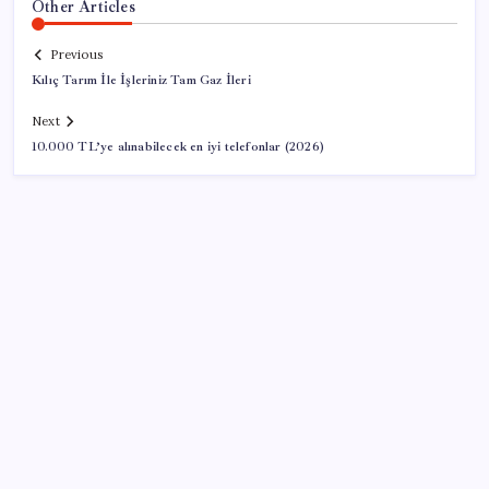
Other Articles
Previous
Kılıç Tarım İle İşleriniz Tam Gaz İleri
Next
10.000 TL’ye alınabilecek en iyi telefonlar (2026)
SON YAZILAR
Microsoft Edge’den Reklam Engelleyicilerine Engel:
İşte Detaylar