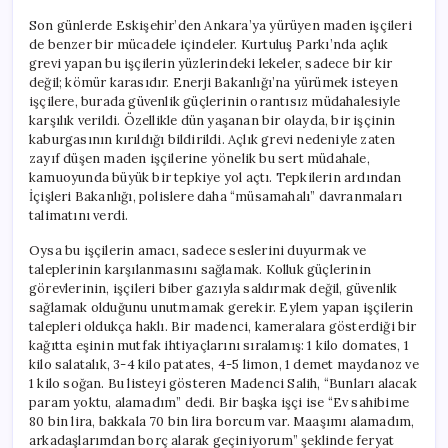
Son günlerde Eskişehir’den Ankara’ya yürüyen maden işçileri
de benzer bir mücadele içindeler. Kurtuluş Parkı’nda açlık
grevi yapan bu işçilerin yüzlerindeki lekeler, sadece bir kir
değil; kömür karasıdır. Enerji Bakanlığı’na yürümek isteyen
işçilere, burada güvenlik güçlerinin orantısız müdahalesiyle
karşılık verildi. Özellikle dün yaşanan bir olayda, bir işçinin
kaburgasının kırıldığı bildirildi. Açlık grevi nedeniyle zaten
zayıf düşen maden işçilerine yönelik bu sert müdahale,
kamuoyunda büyük bir tepkiye yol açtı. Tepkilerin ardından
İçişleri Bakanlığı, polislere daha “müsamahalı” davranmaları
talimatını verdi.
Oysa bu işçilerin amacı, sadece seslerini duyurmak ve
taleplerinin karşılanmasını sağlamak. Kolluk güçlerinin
görevlerinin, işçileri biber gazıyla saldırmak değil, güvenlik
sağlamak olduğunu unutmamak gerekir. Eylem yapan işçilerin
talepleri oldukça haklı. Bir madenci, kameralara gösterdiği bir
kağıtta eşinin mutfak ihtiyaçlarını sıralamış: 1 kilo domates, 1
kilo salatalık, 3-4 kilo patates, 4-5 limon, 1 demet maydanoz ve
1 kilo soğan. Bu listeyi gösteren Madenci Salih, “Bunları alacak
param yoktu, alamadım” dedi. Bir başka işçi ise “Ev sahibime
80 bin lira, bakkala 70 bin lira borcum var. Maaşımı alamadım,
arkadaşlarımdan borç alarak geçiniyorum” şeklinde feryat