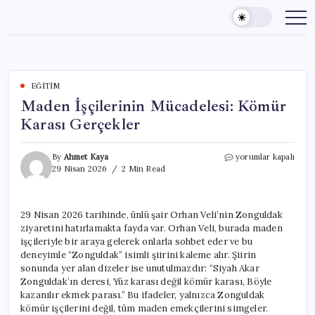
Skip
to
content
EĞITIM
Maden İşçilerinin Mücadelesi: Kömür
Karası Gerçekler
Maden
By
Ahmet Kaya
yorumlar kapalı
İşçilerinin
29 Nisan 2026
2 Min Read
Mücadelesi:
Kömür
Karası
29 Nisan 2026 tarihinde, ünlü şair Orhan Veli’nin Zonguldak
Gerçekler
ziyaretini hatırlamakta fayda var. Orhan Veli, burada maden
için
işçileriyle bir araya gelerek onlarla sohbet eder ve bu
deneyimle “Zonguldak” isimli şiirini kaleme alır. Şiirin
sonunda yer alan dizeler ise unutulmazdır: “Siyah Akar
Zonguldak’ın deresi, Yüz karası değil kömür karası, Böyle
kazanılır ekmek parası.” Bu ifadeler, yalnızca Zonguldak
kömür işçilerini değil, tüm maden emekçilerini simgeler.