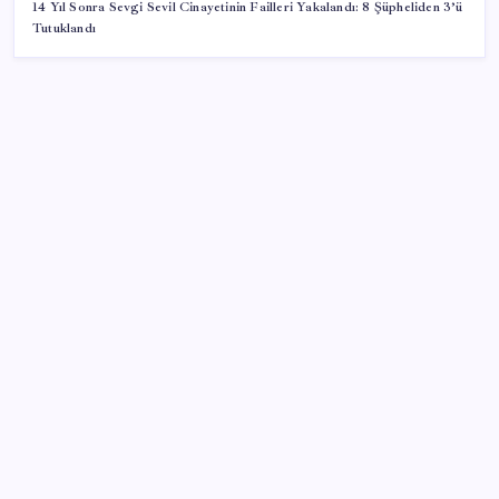
14 Yıl Sonra Sevgi Sevil Cinayetinin Failleri Yakalandı: 8 Şüpheliden 3’ü
Tutuklandı
SON YAZILAR
Microsoft Edge’den Reklam Engelleyicilerine Engel:
İşte Detaylar
Yargıtay’dan kritik karar: SGK emekliye faiz
ödeyecek!
Resmi Gazete’de bugün (08.08.2026)
Ekran Kartı Fiyatlarına Zam Yolda: Yüzde 40’a Varan