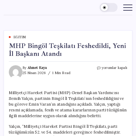
Skip
to
content
EĞITIM
MHP Bingöl Teşkilatı Feshedildi, Yeni
İl Başkanı Atandı
MHP
By
Ahmet Kaya
yorumlar kapalı
Bingöl
25 Nisan 2026
1 Min Read
Teşkilatı
Feshedildi,
Yeni
Milliyetçi Hareket Partisi (MHP) Genel Başkan Yardımcısı
İl
Semih Yalçın, partinin Bingöl İl Teşkilatı’nın feshedildiğini ve
Başkanı
Atandı
bu göreve Emin Varan’ın atandığını açıkladı. Yalçın, yaptığı
için
resmi açıklamada, fesih ve atama kararlarının parti tüzüğünün
ilgili maddelerine uygun olarak alındığını belirtti.
Yalçın, “Milliyetçi Hareket Partisi Bingöl İl Teşkilatı, parti
tüzüğümüzün 52. ve 54. maddeleri gereğince feshedilmiştir.