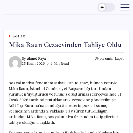
Skip
to
content
EĞITIM
Mika Raun Cezaevinden Tahliye Oldu
Mika
By
Ahmet Kaya
yorumlar kapalı
Raun
25 Nisan 2026
1 Min Read
Cezaevinden
Tahliye
Oldu
Sosyal medya fenomeni Mikail Can Kurnaz, bilinen ismiyle
için
Mika Raun, İstanbul Cumhuriyet Başsavcılığı tarafından
yürütülen ‘uyuşturucu ve fuhuş’ soruşturması çerçevesinde 31
Ocak 2026 tarihinde tutuklanarak cezaevine gönderilmişti.
Adli Tıp Kurumu’na sunduğu örneklerin pozitif sonuç
vermesinin ardından, yaklaşık 3 ay süren tutukluluğun
ardından Mika Raun, sosyal medya üzerinden takipçilerine
tahliye olduğunu açıkladı.
Kurnaz, yaptığı paylaşımda şu ifadeleri kullandı: “Sizlere bir