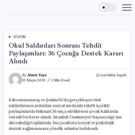
Skip
to
content
EĞITIM
Okul Saldırıları Sonrası Tehdit
Paylaşımları: 36 Çocuğa Destek Kararı
Alındı
Okul
By
Ahmet Kaya
yorumlar kapalı
Saldırıları
13 Mayıs 2026
1 Min Read
Sonrası
Tehdit
Paylaşımları:
Kahramanmaraş ve Şanlıurfa’da gerçekleşen okul
36
saldırılarının ardından sosyal medyada tehdit içerikli
Çocuğa
Destek
paylaşımlarda bulunan 36 suça sürüklenen çocuk hakkında
Kararı
önemli bir karar alındı. İstanbul Cumhuriyet Başsavcılığı’nın
Alındı
düzenlediği toplantıda, bu çocuklara sosyal ve psikolojik
için
destek sağlanmasına yönelik adımlar belirlendi.