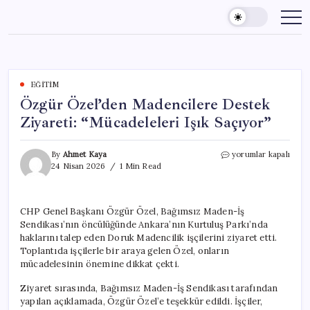
Skip
to
content
EĞITIM
Özgür Özel’den Madencilere Destek
Ziyareti: “Mücadeleleri Işık Saçıyor”
Özgür
By
Ahmet Kaya
yorumlar kapalı
Özel’den
24 Nisan 2026
1 Min Read
Madencilere
Destek
Ziyareti:
CHP Genel Başkanı Özgür Özel, Bağımsız Maden-İş
“Mücadeleleri
Sendikası’nın öncülüğünde Ankara’nın Kurtuluş Parkı’nda
Işık
Saçıyor”
haklarını talep eden Doruk Madencilik işçilerini ziyaret etti.
için
Toplantıda işçilerle bir araya gelen Özel, onların
mücadelesinin önemine dikkat çekti.
Ziyaret sırasında, Bağımsız Maden-İş Sendikası tarafından
yapılan açıklamada, Özgür Özel’e teşekkür edildi. İşçiler,