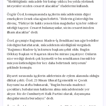
“Yürüttüğünüz mücadele bir kutup yıldızı; bu yolda yürümek
isteyenler sizden cesaret alacaklar” ifadelerini kullandı.
Özgür Özel, konuşmasında işçilerin mücadelesinin diğer
emekçilere örnek olacağını belirtti. “Sizlerin gösterdiği bu
direnç, Türkiye’de hakkı yenen tüm mağdurlar için bir rehber
niteliği taşıyor. Cesaret bulamayanlar, sizin cesaretinizden
ilham alacaklar” dedi.
Özel, geçmişte Bağımsız Maden-İş Sendikası’nın ağır bedeller
ödediğini hatırlatarak, mücadelenin sürdüğünü vurguladı.
“Bağımsız Maden-İş’in kurucu başkanı şehit oldu. Bugün
Gökkay Başkan ve Başaran Aksu bu mirası yaşatıyor. Onların
size verdiği destek çok kıymetli ve bu sendikanın önemli bir
misyon üstlendiğini bir kez daha belirtmek istiyorum”
şeklinde konuştu.
Ziyaret sırasında işçilerin ailelerinin de eylem alanında olduğu
dikkat çekti. Özel, 23 Nisan Ulusal Egemenlik ve Çocuk
Bayramı’na atıfta bulunarak, “Bugün burada madenci
çocukları, babalarının haklarını alma mücadelesinde yer
alıyor. Biz de Cumhuriyet Halk Partisi olarak, dayanışma
duygularımızla buradayız” dedi.