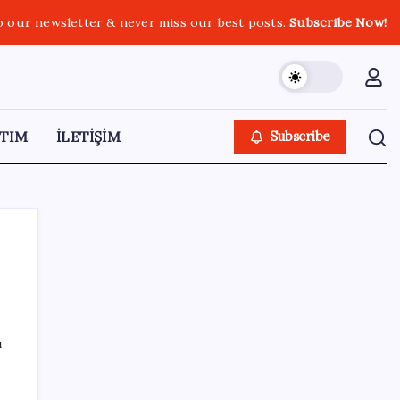
o our newsletter & never miss our best posts.
Subscribe Now!
TIM
İLETİŞİM
Subscribe
SON YAZILAR
ı
‘Çerçeve yasa’yı imzalamamış, paylaşımı
dikkat çekmişti: MHP’den ‘İzzet Ulvi Yönter’