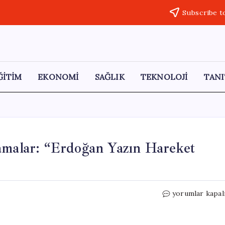
Subscribe t
ĞİTİM
EKONOMİ
SAĞLIK
TEKNOLOJİ
TANI
amalar: “Erdoğan Yazın Hareket
Şamil
yorumlar kapal
Tayyar’dan
Çarpıcı
Açıklamalar: