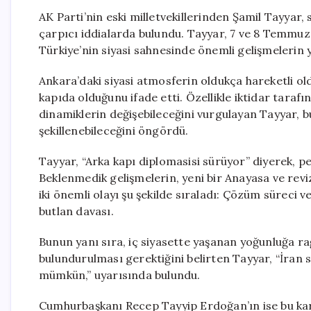
AK Parti’nin eski milletvekillerinden Şamil Tayyar, 
çarpıcı iddialarda bulundu. Tayyar, 7 ve 8 Temmuz
Türkiye’nin siyasi sahnesinde önemli gelişmelerin 
Ankara’daki siyasi atmosferin oldukça hareketli o
kapıda olduğunu ifade etti. Özellikle iktidar tara
dinamiklerin değişebileceğini vurgulayan Tayyar, bu 
şekillenebileceğini öngördü.
Tayyar, “Arka kapı diplomasisi sürüyor” diyerek, p
Beklenmedik gelişmelerin, yeni bir Anayasa ve reviz
iki önemli olayı şu şekilde sıraladı: Çözüm süreci
butlan davası.
Bunun yanı sıra, iç siyasette yaşanan yoğunluğa 
bulundurulması gerektiğini belirten Tayyar, “İran 
mümkün,” uyarısında bulundu.
Cumhurbaşkanı Recep Tayyip Erdoğan’ın ise bu ka