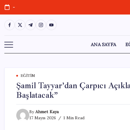
Skip
-
to
content
https://www.facebook.com/
https://twitter.com/
https://t.me/
https://www.instagram.com/
https://youtube.com/
ANA SAYFA
E
EĞITIM
Şamil Tayyar’dan Çarpıcı Açıkl
Başlatacak”
By
Ahmet Kaya
17 Mayıs 2026
1 Min Read