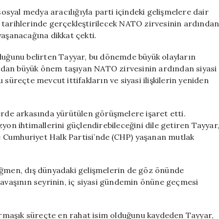
“Erdoğan
sosyal medya aracılığıyla parti içindeki gelişmelere dair
Yazın
 tarihlerinde gerçekleştirilecek NATO zirvesinin ardında
Hareket
yaşanacağına dikkat çekti.
Başlatacak”
için
lduğunu belirten Tayyar, bu dönemde büyük olayların
fından büyük önem taşıyan NATO zirvesinin ardından siyasi
süreçte mevcut ittifakların ve siyasi ilişkilerin yeniden
erde arkasında yürütülen görüşmelere işaret etti.
yon ihtimallerini güçlendirebileceğini dile getiren Tayyar
 ve Cumhuriyet Halk Partisi’nde (CHP) yaşanan mutlak
rağmen, dış dünyadaki gelişmelerin de göz önünde
savaşının seyrinin, iç siyasi gündemin önüne geçmesi
rmaşık süreçte en rahat isim olduğunu kaydeden Tayyar,