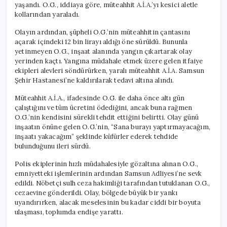
yaşandı. O.G., iddiaya göre, müteahhit A.İ.A.’yı kesici aletle
kollarından yaraladı.
Olayın ardından, şüpheli O.G.’nin müteahhitin çantasını
açarak içindeki 12 bin lirayı aldığı öne sürüldü. Bununla
yetinmeyen O.G., inşaat alanında yangın çıkartarak olay
yerinden kaçtı. Yangına müdahale etmek üzere gelen itfaiye
ekipleri alevleri söndürürken, yaralı müteahhit A.İ.A. Samsun
Şehir Hastanesi’ne kaldırılarak tedavi altına alındı.
Müteahhit A.İ.A., ifadesinde O.G. ile daha önce altı gün
çalıştığını ve tüm ücretini ödediğini, ancak buna rağmen
O.G.’nin kendisini sürekli tehdit ettiğini belirtti. Olay günü
inşaatın önüne gelen O.G.’nin, “Sana burayı yaptırmayacağım,
inşaatı yakacağım” şeklinde küfürler ederek tehdide
bulunduğunu ileri sürdü.
Polis ekiplerinin hızlı müdahalesiyle gözaltına alınan O.G.,
emniyetteki işlemlerinin ardından Samsun Adliyesi’ne sevk
edildi. Nöbetçi sulh ceza hakimliği tarafından tutuklanan O.G.,
cezaevine gönderildi. Olay, bölgede büyük bir yankı
uyandırırken, alacak meselesinin bu kadar ciddi bir boyuta
ulaşması, toplumda endişe yarattı.