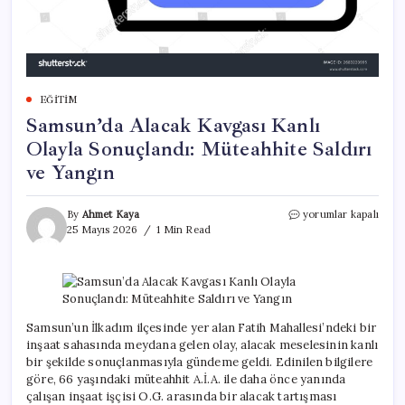
EĞITIM
Samsun’da Alacak Kavgası Kanlı
Olayla Sonuçlandı: Müteahhite Saldırı
ve Yangın
Samsun’da
By
Ahmet Kaya
yorumlar kapalı
Alacak
25 Mayıs 2026
1 Min Read
Kavgası
Kanlı
Olayla
Sonuçlandı:
Müteahhite
Saldırı
Samsun’un İlkadım ilçesinde yer alan Fatih Mahallesi’ndeki bir
ve
inşaat sahasında meydana gelen olay, alacak meselesinin kanlı
Yangın
bir şekilde sonuçlanmasıyla gündeme geldi. Edinilen bilgilere
için
göre, 66 yaşındaki müteahhit A.İ.A. ile daha önce yanında
çalışan inşaat işçisi O.G. arasında bir alacak tartışması