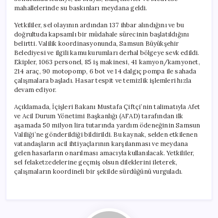
mahallelerinde su baskınları meydana geldi.
Yetkililer, sel olayının ardından 137 ihbar alındığını ve bu
doğrultuda kapsamlı bir müdahale sürecinin başlatıldığını
belirtti. Valilik koordinasyonunda, Samsun Büyükşehir
Belediyesi ve ilgili kamu kurumları derhal bölgeye sevk edildi.
Ekipler, 1063 personel, 85 iş makinesi, 41 kamyon/kamyonet,
214 araç, 90 motopomp, 6 bot ve 14 dalgıç pompa ile sahada
çalışmalara başladı. Hasar tespit ve temizlik işlemleri hızla
devam ediyor.
Açıklamada, İçişleri Bakanı Mustafa Çiftçi’nin talimatıyla Afet
ve Acil Durum Yönetimi Başkanlığı (AFAD) tarafından ilk
aşamada 50 milyon lira tutarında yardım ödeneğinin Samsun
Valiliği’ne gönderildiği bildirildi. Bu kaynak, selden etkilenen
vatandaşların acil ihtiyaçlarının karşılanması ve meydana
gelen hasarların onarılması amacıyla kullanılacak. Yetkililer,
sel felaketzedelerine geçmiş olsun dileklerini ileterek,
çalışmaların koordineli bir şekilde sürdüğünü vurguladı.