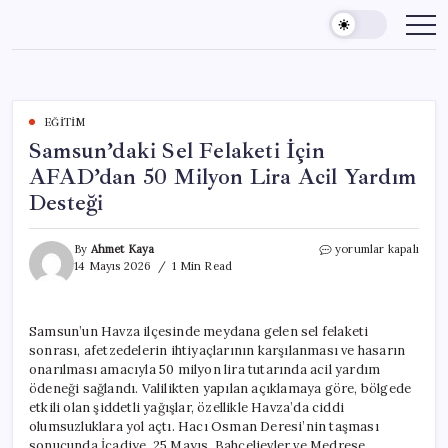
Skip
to
content
EĞITIM
Samsun’daki Sel Felaketi İçin
AFAD’dan 50 Milyon Lira Acil Yardım
Desteği
Samsun’daki
By
Ahmet Kaya
yorumlar kapalı
Sel
14 Mayıs 2026
1 Min Read
Felaketi
İçin
AFAD’dan
Samsun’un Havza ilçesinde meydana gelen sel felaketi
50
sonrası, afetzedelerin ihtiyaçlarının karşılanması ve hasarın
Milyon
Lira
onarılması amacıyla 50 milyon lira tutarında acil yardım
Acil
ödeneği sağlandı. Valilikten yapılan açıklamaya göre, bölgede
Yardım
etkili olan şiddetli yağışlar, özellikle Havza’da ciddi
Desteği
olumsuzluklara yol açtı. Hacı Osman Deresi’nin taşması
için
sonucunda İcadiye, 25 Mayıs, Bahçelievler ve Medrese