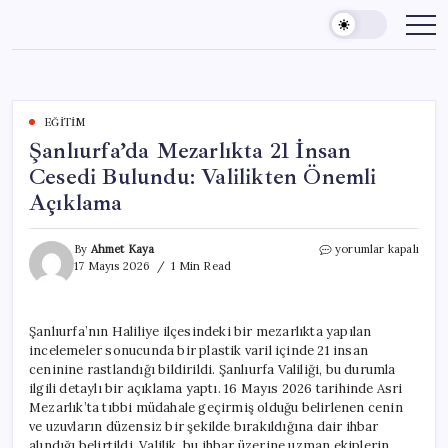
Skip
to
content
EĞITIM
Şanlıurfa’da Mezarlıkta 21 İnsan
Cesedi Bulundu: Valilikten Önemli
Açıklama
Şanlıurfa’da
By
Ahmet Kaya
yorumlar kapalı
Mezarlıkta
17 Mayıs 2026
1 Min Read
21
İnsan
Cesedi
Şanlıurfa’nın Haliliye ilçesindeki bir mezarlıkta yapılan
Bulundu:
incelemeler sonucunda bir plastik varil içinde 21 insan
Valilikten
Önemli
ceninine rastlandığı bildirildi. Şanlıurfa Valiliği, bu durumla
Açıklama
ilgili detaylı bir açıklama yaptı. 16 Mayıs 2026 tarihinde Asri
için
Mezarlık’ta tıbbi müdahale geçirmiş olduğu belirlenen cenin
ve uzuvların düzensiz bir şekilde bırakıldığına dair ihbar
alındığı belirtildi. Valilik, bu ihbar üzerine uzman ekiplerin