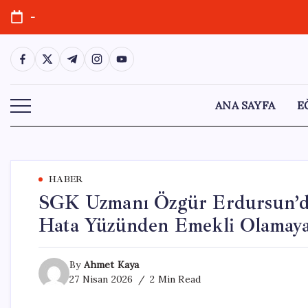
Skip
-
to
content
https://www.facebook.com/
https://twitter.com/
https://t.me/
https://www.instagram.com/
https://youtube.com/
ANA SAYFA
E
HABER
SGK Uzmanı Özgür Erdursun’da
Hata Yüzünden Emekli Olamayab
By
Ahmet Kaya
27 Nisan 2026
2 Min Read