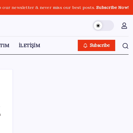
o our newsletter & never miss our best posts.
Subscribe Now!
TIM
İLETİŞİM
Subscribe
SON YAZILAR
ı
CHP Mut ve Silifke İlçe Başkanlıklarında
toplu istifa: YENİ Parti’ye katılma kararı