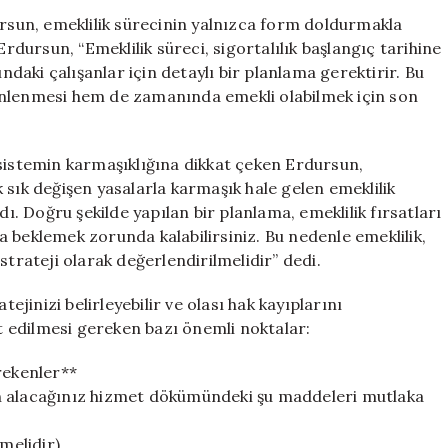
Kritik
sun, emeklilik sürecinin yalnızca form doldurmakla
Emeklilik
Erdursun, “Emeklilik süreci, sigortalılık başlangıç tarihine
Uyarısı:
ındaki çalışanlar için detaylı bir planlama gerektirir. Bu
Bu
önlenmesi hem de zamanında emekli olabilmek için son
Hata
Yüzünden
Emekli
 sistemin karmaşıklığına dikkat çeken Erdursun,
Olamayabilirsin
ık sık değişen yasalarla karmaşık hale gelen emeklilik
için
 Doğru şekilde yapılan bir planlama, emeklilik fırsatları
rca beklemek zorunda kalabilirsiniz. Bu nedenle emeklilik,
strateji olarak değerlendirilmelidir” dedi.
tejinizi belirleyebilir ve olası hak kayıplarını
at edilmesi gereken bazı önemli noktalar:
rekenler**
n alacağınız hizmet dökümündeki şu maddeleri mutlaka
melidir).