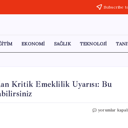
Subscribe t
ĞİTİM
EKONOMİ
SAĞLIK
TEKNOLOJİ
TANI
n Kritik Emeklilik Uyarısı: Bu
ilirsiniz
SGK
yorumlar kapal
Uzmanı
Özgür
Erdursun’dan