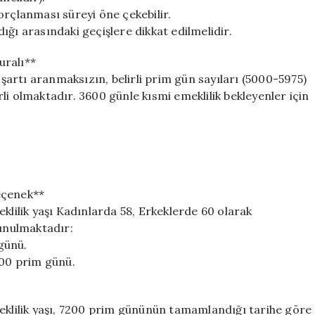
orçlanması süreyi öne çekebilir.
ğı arasındaki geçişlere dikkat edilmelidir.
uralı**
 şartı aranmaksızın, belirli prim gün sayıları (5000-5975)
erli olmaktadır. 3600 günle kısmi emeklilik bekleyenler için
Seçenek**
klilik yaşı Kadınlarda 58, Erkeklerde 60 olarak
sunulmaktadır:
 günü.
000 prim günü.
meklilik yaşı, 7200 prim gününün tamamlandığı tarihe göre