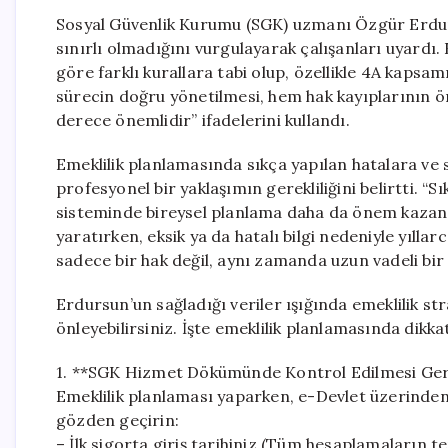
Sosyal Güvenlik Kurumu (SGK) uzmanı Özgür Erdur
sınırlı olmadığını vurgulayarak çalışanları uyardı. 
göre farklı kurallara tabi olup, özellikle 4A kapsam
sürecin doğru yönetilmesi, hem hak kayıplarının 
derece önemlidir” ifadelerini kullandı.
Emeklilik planlamasında sıkça yapılan hatalara ve
profesyonel bir yaklaşımın gerekliliğini belirtti. “S
sisteminde bireysel planlama daha da önem kazandı.
yaratırken, eksik ya da hatalı bilgi nedeniyle yılla
sadece bir hak değil, aynı zamanda uzun vadeli bir 
Erdursun’un sağladığı veriler ışığında emeklilik stra
önleyebilirsiniz. İşte emeklilik planlamasında dikk
1. **SGK Hizmet Dökümünde Kontrol Edilmesi Ge
Emeklilik planlaması yaparken, e-Devlet üzerinde
gözden geçirin:
– İlk sigorta giriş tarihiniz (Tüm hesaplamaların te