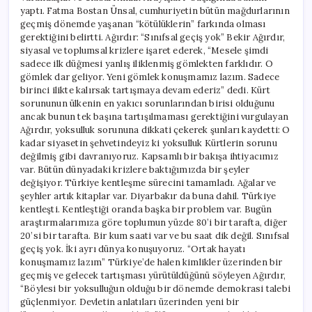
yaptı. Fatma Bostan Ünsal, cumhuriyetin bütün mağdurlarının
geçmiş dönemde yaşanan “kötülüklerin” farkında olması
gerektiğini belirtti. Ağırdır: “Sınıfsal geçiş yok” Bekir Ağırdır,
siyasal ve toplumsal krizlere işaret ederek, “Mesele şimdi
sadece ilk düğmesi yanlış iliklenmiş gömlekten farklıdır. O
gömlek dar geliyor. Yeni gömlek konuşmamız lazım. Sadece
birinci ilikte kalırsak tartışmaya devam ederiz” dedi. Kürt
sorununun ülkenin en yakıcı sorunlarından birisi olduğunu
ancak bunun tek başına tartışılmaması gerektiğini vurgulayan
Ağırdır, yoksulluk sorununa dikkati çekerek şunları kaydetti: O
kadar siyasetin şehvetindeyiz ki yoksulluk Kürtlerin sorunu
değilmiş gibi davranıyoruz. Kapsamlı bir bakışa ihtiyacımız
var. Bütün dünyadaki krizlere baktığımızda bir şeyler
değişiyor. Türkiye kentleşme sürecini tamamladı. Ağalar ve
şeyhler artık kitaplar var. Diyarbakır da buna dahil. Türkiye
kentleşti. Kentleştiği oranda başka bir problem var. Bugün
araştırmalarımıza göre toplumun yüzde 80’i bir tarafta, diğer
20’si bir tarafta. Bir kum saati var ve bu saat dik değil. Sınıfsal
geçiş yok. İki ayrı dünya konuşuyoruz. “Ortak hayatı
konuşmamız lazım” Türkiye’de halen kimlikler üzerinden bir
geçmiş ve gelecek tartışması yürütüldüğünü söyleyen Ağırdır,
“Böylesi bir yoksulluğun olduğu bir dönemde demokrasi talebi
güçlenmiyor. Devletin anlatıları üzerinden yeni bir