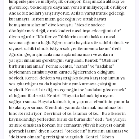
lümpenleşme ve milliyetçilik örülüyor. Karşımızda ahlakçı ve
güvenlikçi, teknolojiye dayanan yeni bir milliyetçilik örülüyor.
Ancak biz acıları yarıştırıyoruz. Acıları yarıştırarak geleceği
kuramayız. Birbirimizin geleceğini ve ortak hayatı
konuşmamız lazım” diye konuştu. “Mesele sadece
dönüştürmek değil, ortak kaderi nasıl inşa edeceğimizdir”
diyen Ağırdır, “Kürtler ve Türklerin onurlu hakkını nasıl
savunacağımıza bağlı. Eğer onurlu hayatta söz sahibi olmak ve
siyaset sahibi olmak istiyorsak yenilenmemiz lazım” dedi.
Ağırdır, geçmişin acılarına saplanılmaması ve acıların
yarıştırılmaması gerektiğini vurguladı. Kentel: “’Ötekiler’
birbirini anlamalı” Ferhat Kentel, “ihanet” ve “sadakat”
söyleminin cumhuriyetin kurucu öğelerinden olduğunu
söyledi. Kentel, devletin yaşattığı korkuya karşı toplumun ya
ses çıkardığını ya da başka bir oyun kurmaya çalıştığını
söyledi. Kentel, bir diğer seçeneğin ise “sadakat göstermek”
olduğunu ifade etti. Kentel, “Hayatta kalmak için uyum
sağlıyorsunuz. Hayata kalmak için yapınca; efendinin yanında
hizalanıyorsunuz. Efendinin yanında durmak inanılmaz bir
hıncı biriktiriyor. Devrimci öfke, İslamcı öfke… Bu öfkelerin
kaynaklandığı yerlerden birisi de burasıdır” dedi. “Bu yüzyılı,
azınlık olmaktan korkan bir cemaatin yüzyılı hikayesi olarak
görmek lazım” diyen Kentel, “ötekilerin” birbirini anlaması ve
“doktoru olması” gerektiğini vurguladı. Kentel, “Kibrin