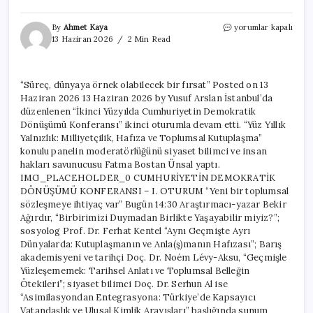
“Süreç,
By
Ahmet Kaya
yorumlar kapalı
dünyaya
13 Haziran 2026
2 Min Read
örnek
olabilecek
bir
“Süreç, dünyaya örnek olabilecek bir fırsat” Posted on 13
fırsat”
Haziran 2026 13 Haziran 2026 by Yusuf Arslan İstanbul’da
için
düzenlenen “İkinci Yüzyılda Cumhuriyetin Demokratik
Dönüşümü Konferansı” ikinci oturumla devam etti. “Yüz Yıllık
Yalnızlık: Milliyetçilik, Hafıza ve Toplumsal Kutuplaşma”
konulu panelin moderatörlüğünü siyaset bilimci ve insan
hakları savunucusu Fatma Bostan Ünsal yaptı.
IMG_PLACEHOLDER_0 CUMHURİYETİN DEMOKRATİK
DÖNÜŞÜMÜ KONFERANSI – I. OTURUM “Yeni bir toplumsal
sözleşmeye ihtiyaç var” Bugün 14:30 Araştırmacı-yazar Bekir
Ağırdır, “Birbirimizi Duymadan Birlikte Yaşayabilir miyiz?”;
sosyolog Prof. Dr. Ferhat Kentel “Aynı Geçmişte Ayrı
Dünyalarda: Kutuplaşmanın ve Anla(ş)manın Hafızası”; Barış
akademisyeni ve tarihçi Doç. Dr. Noém Lévy-Aksu, “Geçmişle
Yüzleşememek: Tarihsel Anlatı ve Toplumsal Belleğin
Ötekileri”; siyaset bilimci Doç. Dr. Serhun Al ise
“Asimilasyondan Entegrasyona: Türkiye’de Kapsayıcı
Vatandaşlık ve Ulusal Kimlik Arayışları” başlığında sunum