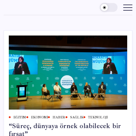
Skip
to
content
EĞITIM
EKONOMI
HABER
SAĞLIK
TEKNOLOJI
“Süreç, dünyaya örnek olabilecek bir
fırsat”