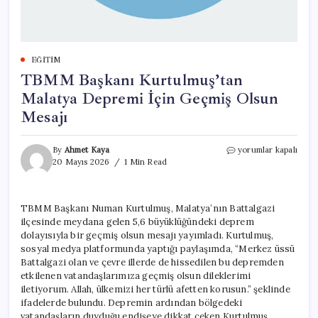
EĞITIM
TBMM Başkanı Kurtulmuş’tan
Malatya Depremi İçin Geçmiş Olsun
Mesajı
TBMM
By
Ahmet Kaya
yorumlar kapalı
Başkanı
20 Mayıs 2026
1 Min Read
Kurtulmuş’tan
Malatya
Depremi
TBMM Başkanı Numan Kurtulmuş, Malatya’nın Battalgazi
İçin
ilçesinde meydana gelen 5,6 büyüklüğündeki deprem
Geçmiş
Olsun
dolayısıyla bir geçmiş olsun mesajı yayımladı. Kurtulmuş,
Mesajı
sosyal medya platformunda yaptığı paylaşımda, “Merkez üssü
için
Battalgazi olan ve çevre illerde de hissedilen bu depremden
etkilenen vatandaşlarımıza geçmiş olsun dileklerimi
iletiyorum. Allah, ülkemizi her türlü afetten korusun.” şeklinde
ifadelerde bulundu. Depremin ardından bölgedeki
vatandaşların duyduğu endişeye dikkat çeken Kurtulmuş,