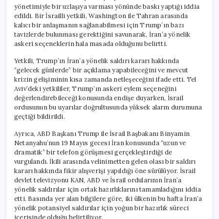
yönetimiyle bir uzlaşıya varması yönünde baskı yaptığı iddia
edildi. Bir İsrailli yetkili, Washington ile Tahran arasında
kalıcı bir anlaşmanın sağlanabilmesi için Trump’ın bazı
tavizlerde bulunması gerektiğini savunarak, İran’a yönelik
askeri seçeneklerin hala masada olduğunu belirtti.
Yetkili, Trump’ın İran’a yönelik saldırı kararı hakkında
“gelecek günlerde” bir açıklama yapabileceğini ve mevcut
krizin gelişiminin kısa zamanda netleşeceğini ifade etti. Tel
Aviv’deki yetkililer, Trump’ın askeri eylem seçeneğini
değerlendirebileceği konusunda endişe duyarken, İsrail
ordusunun bu uyarılar doğrultusunda yüksek alarm durumuna
geçtiği bildirildi.
Ayrıca, ABD Başkanı Trump ile İsrail Başbakanı Binyamin
Netanyahu’nun 19 Mayıs gecesi İran konusunda “uzun ve
dramatik” bir telefon görüşmesi gerçekleştirdiği de
vurgulandı. İkili arasında velinimetten gelen olası bir saldırı
kararı hakkında fikir alışverişi yapıldığı öne sürülüyor. İsrail
devlet televizyonu KAN, ABD ve İsrail ordularının İran’a
yönelik saldırılar için ortak hazırlıklarını tamamladığını iddia
etti. Basında yer alan bilgilere göre, iki ülkenin bu hafta İran’a
yönelik potansiyel saldırılar için yoğun bir hazırlık süreci
içerisinde olduğu belirtiliyor.