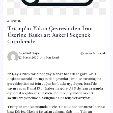
EĞITIM
Trump’ın Yakın Çevresinden İran
Üzerine Baskılar: Askeri Seçenek
Gündemde
Trump’ın
By
Ahmet Kaya
yorumlar kapalı
Yakın
22 Mayıs 2026
1 Min Read
Çevresinden
İran
Üzerine
22 Mayıs 2026 tarihinde yayınlanan haberlere göre, ABD
Baskılar:
Başkanı Donald Trump’ın danışmanları, İran ile bir anlaşma
Askeri
Seçenek
gerçekleştirmesi için yoğun bir baskı uyguluyor. İsrail’de
Gündemde
yayın yapan Kanal 13’ün haberine göre, ABD ile İran arasında
için
diplomatik çabalar sürerken, Trump’ın yeniden askeri
saldırılara yönelme olasılığına dair endişeler artıyor.
Trump’ın İran konusunda acele etmediğini belirtmesi üzerine,
bazı Körfez ülkeleri ile yakın çalışma ekibinin, Tahran