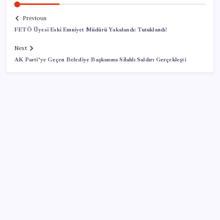
Previous
FETÖ Üyesi Eski Emniyet Müdürü Yakalandı: Tutuklandı!
Next
AK Parti’ye Geçen Belediye Başkanına Silahlı Saldırı Gerçekleşti
SON YAZILAR
Dünya devi son kararını verdi: Yüzlerce kişiyi işten
çıkaracak
Hyundai IONIQ 6 Yenilendi: İşte Türkiye Fiyatları