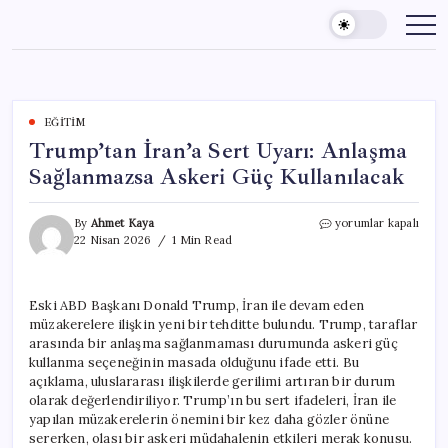
Skip
to
content
EĞITIM
Trump’tan İran’a Sert Uyarı: Anlaşma
Sağlanmazsa Askeri Güç Kullanılacak
Trump’tan
By
Ahmet Kaya
yorumlar kapalı
İran’a
22 Nisan 2026
1 Min Read
Sert
Uyarı:
Anlaşma
Eski ABD Başkanı Donald Trump, İran ile devam eden
Sağlanmazsa
müzakerelere ilişkin yeni bir tehditte bulundu. Trump, taraflar
Askeri
Güç
arasında bir anlaşma sağlanmaması durumunda askeri güç
Kullanılacak
kullanma seçeneğinin masada olduğunu ifade etti. Bu
için
açıklama, uluslararası ilişkilerde gerilimi artıran bir durum
olarak değerlendiriliyor. Trump’ın bu sert ifadeleri, İran ile
yapılan müzakerelerin önemini bir kez daha gözler önüne
sererken, olası bir askeri müdahalenin etkileri merak konusu.