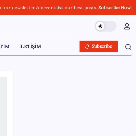
o our newsletter & never miss our best posts.
Subscribe Now!
TIM
İLETİŞİM
Subscribe
SON YAZILAR
Resmi Gazete’de bugün (08.08.2026)