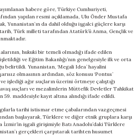
Tepki
Gösterdi:
yayımlanan habere göre, Türkiye Cumhuriyeti,
Tarihi
arafından yapılan resmi açıklamada, Ulu Önder Mustafa
Çarpıtmaktan
, Yunanistan’ın da dahil olduğu işgalci güçlere karşı
Vazgeçin
tarih, Türk milleti tarafından Atatürk’ü Anma, Gençlik ve
için
anmaktadır.
ialarının, hukuki bir temeli olmadığı ifade edilen
şletildiği ve Eğitim Bakanlığı’nın genelgesiyle ilk ve orta
 belirtildi. Yunanistan, ‘Megali Idea’ hayalini
başarısız olmasının ardından, söz konusu ‘Pontus’
e işlediği ağır suçların üzerini örtmeye çalıştığı
avaş suçları ve mezalimlerin Müttefik Devletler Tahkikat
59. maddesiyle kayıt altına alındığı ifade edildi.
gılarla tarihi istismar etme çabalarından vazgeçmesi
mından başlayarak, Türklere ve diğer etnik gruplara karşı
a İzmir’in işgali girişimiyle Batı Anadolu’daki Türklere
anistan’ı gerçekleri çarpıtarak tarihten husumet