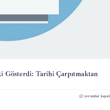
ki Gösterdi: Tarihi Çarpıtmaktan
Türkiye,
yorumlar kapal
Yunanistan’a
Sert