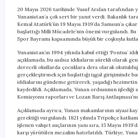
20 Mayıs 2026 tarihinde Yusuf Arslan tarafından 
Yunanistan’a çok sert bir yanıt verdi. Bakanlık t
Kemal Atatürk’ün 19 Mayıs 1919’da Samsun’a çıkarak
başlattığı Milli Mücadele’nin önemi vurgulandı. Bu 
Spor Bayramı kapsamında büyük bir coşkuyla kutl
Yunanistan’ın 1994 yılında kabul ettiği ‘Pontus’ idd
açıklamada, bu asılsız iddiaların sürekli olarak geni
dereceli okullarda çocuklara ders olarak okutulduğu
gerçekleştirmek için başlattığı işgal girişiminde 
iddialarını gündeme getirerek, yaşadığı hezimetin v
kaydedildi. Açıklamada, Yunan ordusunun işlediği s
Komisyonu raporları ve Lozan Barış Antlaşması’nın 
Açıklamada ayrıca, Yunan makamlarının siyasi kay
gerektiği vurgulandı. 1821 yılında Tripoliçe katlia
işlenen vahşet suçlarının yanı sıra, 15 Mayıs 1919’d
karşı yürütülen mezalim hatırlatıldı. Türkiye, Yun