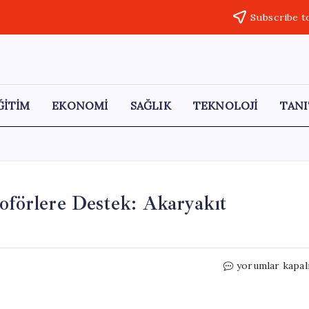
Subscribe t
ĞİTİM
EKONOMİ
SAĞLIK
TEKNOLOJİ
TANI
Şoförlere Destek: Akaryakıt
Ücretsiz
yorumlar kapal
Sıcak
Duş
İmkanı