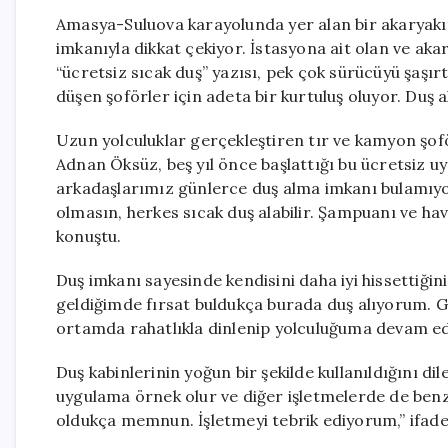
Amasya-Suluova karayolunda yer alan bir akaryakıt
imkanıyla dikkat çekiyor. İstasyona ait olan ve aka
“ücretsiz sıcak duş” yazısı, pek çok sürücüyü şaşır
düşen şoförler için adeta bir kurtuluş oluyor. Duş 
Uzun yolculuklar gerçekleştiren tır ve kamyon şofö
Adnan Öksüz, beş yıl önce başlattığı bu ücretsiz u
arkadaşlarımız günlerce duş alma imkanı bulamıyo
olmasın, herkes sıcak duş alabilir. Şampuanı ve hav
konuştu.
Duş imkanı sayesinde kendisini daha iyi hissettiğ
geldiğimde fırsat buldukça burada duş alıyorum. G
ortamda rahatlıkla dinlenip yolculuğuma devam ed
Duş kabinlerinin yoğun bir şekilde kullanıldığını di
uygulama örnek olur ve diğer işletmelerde de ben
oldukça memnun. İşletmeyi tebrik ediyorum,” ifadel