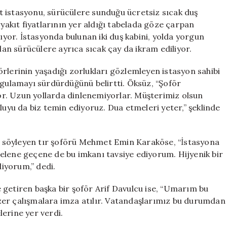
ile
 istasyonu, sürücülere sunduğu ücretsiz sıcak duş
Şoförlere
ryakıt fiyatlarının yer aldığı tabelada göze çarpan
Destek:
tıyor. İstasyonda bulunan iki duş kabini, yolda yorgun
Akaryakıt
alan sürücülere ayrıca sıcak çay da ikram ediliyor.
İstasyonu
Fark
rlerinin yaşadığı zorlukları gözlemleyen istasyon sahibi
Yaratıyor
ygulamayı sürdürdüğünü belirtti. Öksüz, “Şoför
için
r. Uzun yollarda dinlenemiyorlar. Müşterimiz olsun
luyu da biz temin ediyoruz. Dua etmeleri yeter,” şeklinde
ini söyleyen tır şoförü Mehmet Emin Karaköse, “İstasyona
elene geçene de bu imkanı tavsiye ediyorum. Hijyenik bir
iyorum,” dedi.
le getiren başka bir şoför Arif Davulcu ise, “Umarım bu
zer çalışmalara imza atılır. Vatandaşlarımız bu durumdan
erine yer verdi.