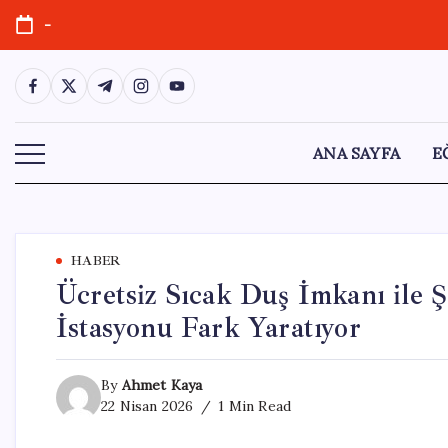
Skip
-
to
content
https://www.facebook.com/
https://twitter.com/
https://t.me/
https://www.instagram.com/
https://youtube.com/
ANA SAYFA
E
HABER
Ücretsiz Sıcak Duş İmkanı ile 
İstasyonu Fark Yaratıyor
By
Ahmet Kaya
22 Nisan 2026
1 Min Read