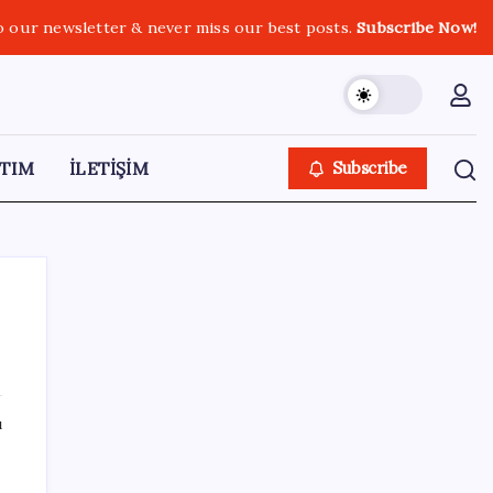
o our newsletter & never miss our best posts.
Subscribe Now!
TIM
İLETİŞİM
Subscribe
SON YAZILAR
ı
Dünya devi son kararını verdi: Yüzlerce
kişiyi işten çıkaracak