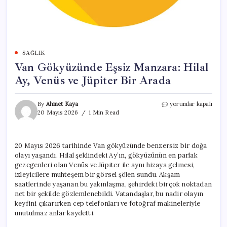
SAĞLIK
Van Gökyüzünde Eşsiz Manzara: Hilal
Ay, Venüs ve Jüpiter Bir Arada
Van
By
Ahmet Kaya
yorumlar kapalı
Gökyüzünde
20 Mayıs 2026
1 Min Read
Eşsiz
Manzara:
Hilal
20 Mayıs 2026 tarihinde Van gökyüzünde benzersiz bir doğa
Ay,
olayı yaşandı. Hilal şeklindeki Ay’ın, gökyüzünün en parlak
Venüs
ve
gezegenleri olan Venüs ve Jüpiter ile aynı hizaya gelmesi,
Jüpiter
izleyicilere muhteşem bir görsel şölen sundu. Akşam
Bir
saatlerinde yaşanan bu yakınlaşma, şehirdeki birçok noktadan
Arada
net bir şekilde gözlemlenebildi. Vatandaşlar, bu nadir olayın
için
keyfini çıkarırken cep telefonları ve fotoğraf makineleriyle
unutulmaz anlar kaydetti.